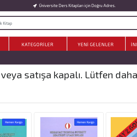
Üniversite Ders Kitapları için Doğru Adres.
KATEGORILER
YENI GELENLER
İN
 veya satışa kapalı. Lütfen dah
Hemen Kargo
Hemen Kargo