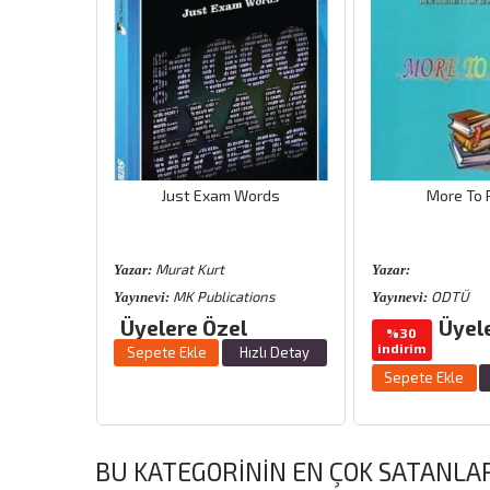
lizce Dil
Just Exam Words
More To 
 Düzey A1-
Murat Kurt
Yazar:
Yazar:
dt
MK Publications
ODTÜ
Yayınevi:
Yayınevi:
 Özel
Üyelere Özel
Üyel
%30
indirim
Sepete Ekle
Hızlı Detay
zlı Detay
Sepete Ekle
BU KATEGORININ EN ÇOK SATANLA