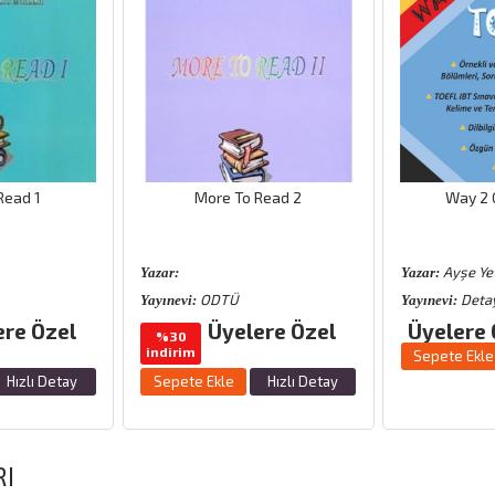
Read 1
More To Read 2
Way 2 G
Ayşe Ye
Yazar:
Yazar:
ODTÜ
Detay
Yayınevi:
Yayınevi:
ere Özel
Üyelere Özel
Üyelere 
%30
indirim
Sepete Ekle
Hızlı Detay
Sepete Ekle
Hızlı Detay
RI