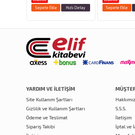
zlı Detay
Sepete Ekle
Hızlı Detay
Sepete Ekle
YARDIM VE İLETİŞİM
MÜŞTER
Site Kullanım Şartları
Hakkımı
Gizlilik ve Kullanım Şartları
S.S.S.
Ödeme ve Teslimat
İletişim
Sipariş Takibi
İptal ve 