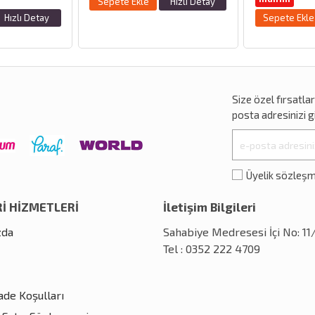
Sepete Ekle
Hızlı Detay
Hızlı Detay
Sepete Ekle
Size özel
fırsatla
posta adresinizi gi
Üyelik sözleş
İ HİZMETLERİ
İletişim Bilgileri
zda
Sahabiye Medresesi İçi No: 1
Tel : 0352 222 4709
İade Koşulları