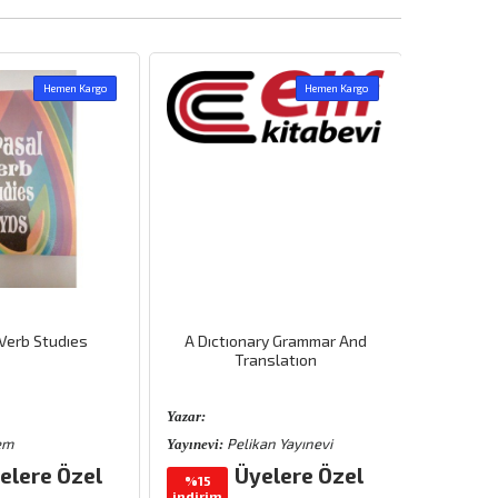
Hemen Kargo
Hemen Kargo
Verb Studıes
A Dıctıonary Grammar And
Ju
Translatıon
Mura
Yazar:
Yazar:
em
Pelikan Yayınevi
M
Yayınevi:
Yayınevi:
elere Özel
Üyelere Özel
Üyele
%15
indirim