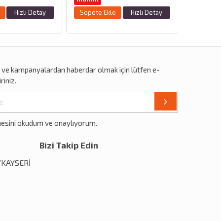
Sepete 
Hızlı Detay
Sepete Ekle
Hızlı Detay
r
ve
kampanyalardan
haberdar olmak için lütfen e-
riniz.
mesini okudum ve onaylıyorum.
Bizi Takip Edin
1/KAYSERİ