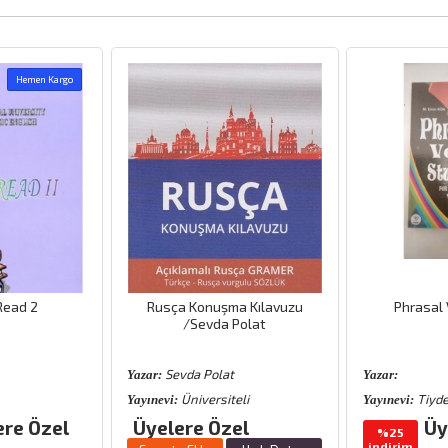
Hemen Kargo
Read 2
Rusça Konuşma Kılavuzu
Phrasal 
/Sevda Polat
Sevda Polat
Yazar:
Yazar:
Üniversiteli
Tiyd
Yayınevi:
Yayınevi:
ere Özel
Üyelere Özel
Üy
%25
indirim