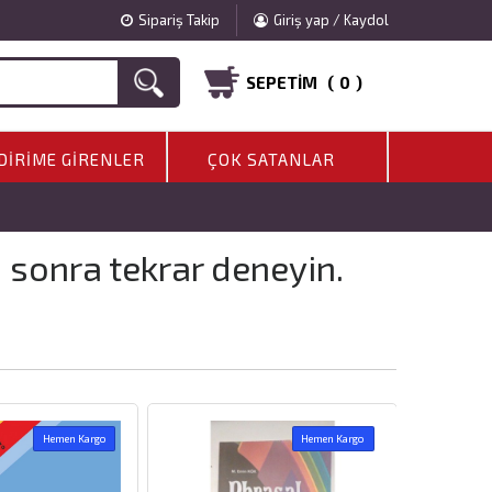
Sipariş Takip
Giriş yap / Kaydol
SEPETIM (
0
)
DIRIME GIRENLER
ÇOK SATANLAR
a sonra tekrar deneyin.
Hemen Kargo
Hemen Kargo