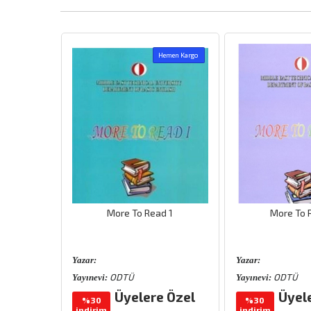
emen Kargo
Hemen Kargo
lizce Dil
More To Read 1
More To 
 Düzey A1-
Yazar:
Yazar:
dt
ODTÜ
ODTÜ
Yayınevi:
Yayınevi:
 Özel
Üyelere Özel
Üyel
%30
%30
indirim
indirim