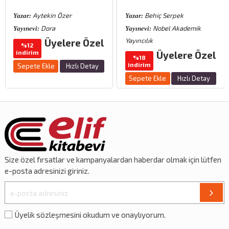
Aytekin Özer
Behiç Serpek
Yazar:
Yazar:
Dora
Nobel Akademik
Yayınevi:
Yayınevi:
Yayıncılık
Üyelere Özel
%12
indirim
Üyelere Özel
%18
indirim
Sepete Ekle
Hızlı Detay
Sepete Ekle
Hızlı Detay
Size özel
fırsatlar
ve
kampanyalardan
haberdar olmak için lütfen
e-posta adresinizi giriniz.
Üyelik sözleşmesini okudum ve onaylıyorum.