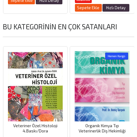
Sepete Ekle
Hızlı Detay
Sepete Ekle
Hızlı Detay
BU KATEGORININ EN ÇOK SATANLARI
Hemen Kargo
Veteriner Özel Histoloji
Organik Kimya Tıp
4.Baskı/Dora
Veterinerlik Diş Hekimliği