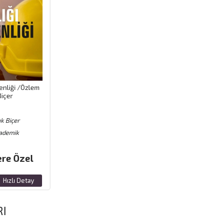
venliği /Özlem
Biçer
k Biçer
ademik
ere Özel
Hızlı Detay
RI