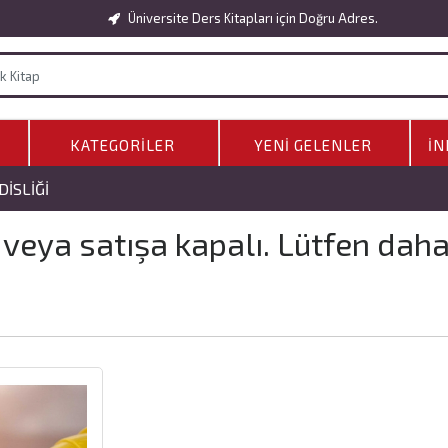
Üniversite Ders Kitapları için Doğru Adres.
KATEGORILER
YENI GELENLER
İN
ISLIĞI
 veya satışa kapalı. Lütfen dah