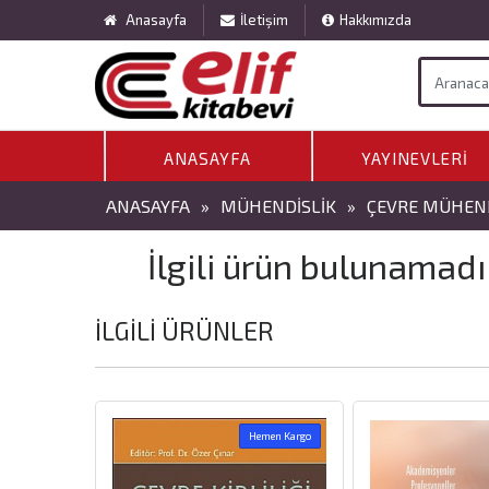
Anasayfa
İletişim
Hakkımızda
ANASAYFA
YAYINEVLERI
ANASAYFA
»
MÜHENDISLIK
»
ÇEVRE MÜHEND
İlgili ürün bulunamadı
İLGILI ÜRÜNLER
Hemen Kargo