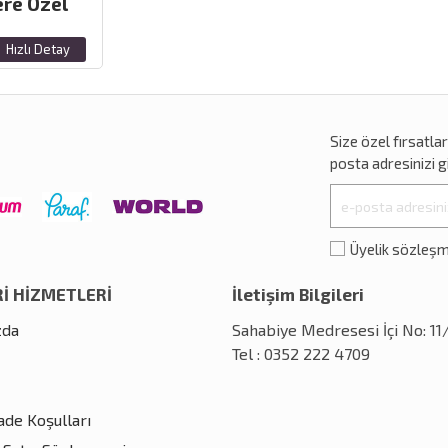
ere Özel
Hızlı Detay
Size özel
fırsatla
posta adresinizi gi
Üyelik sözleş
İ HİZMETLERİ
İletişim Bilgileri
zda
Sahabiye Medresesi İçi No: 1
Tel : 0352 222 4709
İade Koşulları