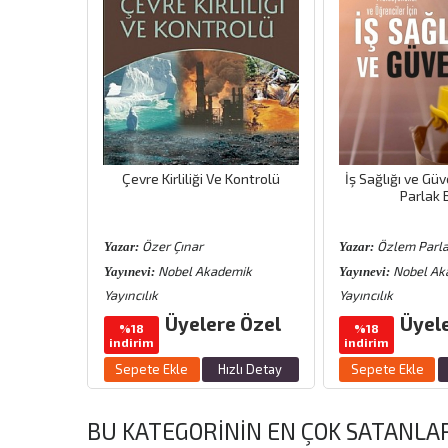
Çevre Kirliliği Ve Kontrolü
İş Sağlığı ve Gü
Parlak 
Özer Çınar
Özlem Parla
Yazar:
Yazar:
Nobel Akademik
Nobel Ak
Yayınevi:
Yayınevi:
Yayıncılık
Yayıncılık
Üyelere Özel
Üyel
%18
%18
indirim
indirim
Sepete Ekle
Hızlı Detay
Sepete Ekle
BU KATEGORININ EN ÇOK SATANLA