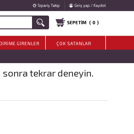
Sipariş Takip
Giriş yap / Kaydol
SEPETIM (
0
)
DIRIME GIRENLER
ÇOK SATANLAR
a sonra tekrar deneyin.