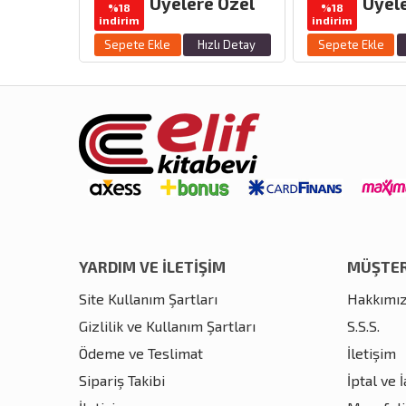
Üyelere Özel
Üyel
%18
%18
indirim
indirim
Sepete Ekle
Hızlı Detay
Sepete Ekle
YARDIM VE İLETİŞİM
MÜŞTER
Site Kullanım Şartları
Hakkımı
Gizlilik ve Kullanım Şartları
S.S.S.
Ödeme ve Teslimat
İletişim
Sipariş Takibi
İptal ve 