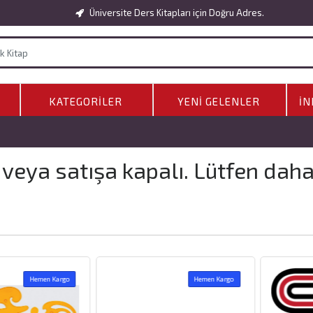
Üniversite Ders Kitapları için Doğru Adres.
KATEGORILER
YENI GELENLER
İN
 veya satışa kapalı. Lütfen dah
Hemen Kargo
Hemen Kargo