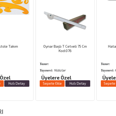
e Takım
Oynar Başlı T Cetveli 75 Cm
Hatas T 
Kod:076
Yazar:
Yazar:
Yıldızlar
Hata
Yayınevi:
Yayınevi:
el
Üyelere Özel
Üyelere 
Hızlı Detay
Sepete Ekle
Hızlı Detay
Sepete Ekle
RI