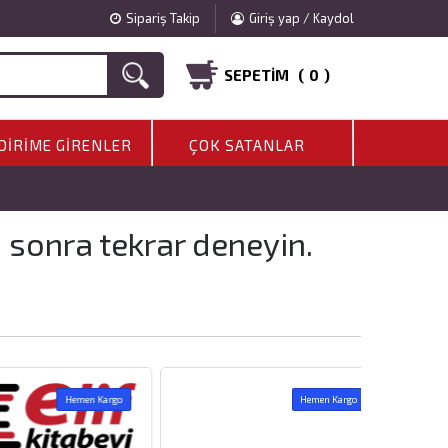
Sipariş Takip
Giriş yap / Kaydol
SEPETIM (
0
)
DIRIME GIRENLER
ÇOK SATANLAR
a sonra tekrar deneyin.
Hemen Kargo
Hemen Kargo