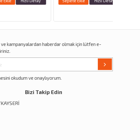
Hızlı Detay
Sepete Ekle
Hızlı Detay
r
ve
kampanyalardan
haberdar olmak için lütfen e-
riniz.
mesini okudum ve onaylıyorum.
Bizi Takip Edin
1/KAYSERİ