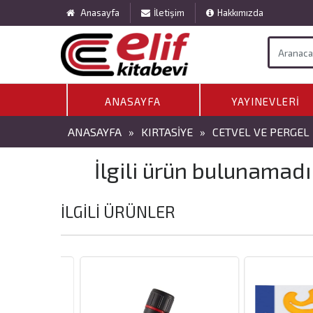
Anasayfa
İletişim
Hakkımızda
ANASAYFA
YAYINEVLERI
ANASAYFA
»
KIRTASIYE
»
CETVEL VE PERGEL
İlgili ürün bulunamadı
İLGILI ÜRÜNLER