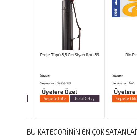
Siyah Rpt-
Proje Tüpü 8,5 Cm Siyah Rpt-85
Rio Pistol
Yazar:
Yazar:
Rubenis
Rio
Yayınevi:
Yayınevi:
Üyelere Özel
Üyelere Öz
zlı Detay
Sepete Ekle
Hızlı Detay
Sepete Ekle
BU KATEGORININ EN ÇOK SATANLA