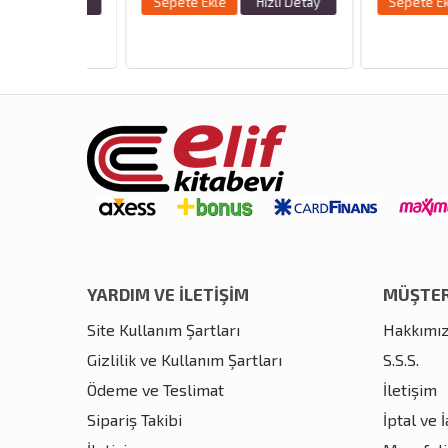
zlı Detay
Sepete Ekle
Hızlı Detay
Sepete Ekle
YARDIM VE İLETİŞİM
MÜŞTER
Site Kullanım Şartları
Hakkımı
Gizlilik ve Kullanım Şartları
S.S.S.
Ödeme ve Teslimat
İletişim
Sipariş Takibi
İptal ve 