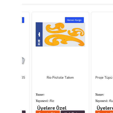
emen Kargo
Hemen Kargo
 Kod 75 65
Rio Pistole Takım
Proje Tüpü 8,5 C
Yazar:
Yazar:
Rio
Rubenis
Yayınevi:
Yayınevi:
Üyelere Özel
Üyelere Öz