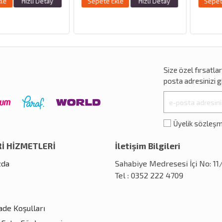
Hızlı Detay
Sepete Ekle
Hızlı Detay
Sepete Ekle
Size özel
fırsatla
posta adresinizi gi
Üyelik sözleş
İ HİZMETLERİ
İletişim Bilgileri
zda
Sahabiye Medresesi İçi No: 1
Tel : 0352 222 4709
İade Koşulları