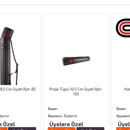
m Siyah Rpt-85
Proje Tüpü 10,5 Cm Siyah Rpt-
Hatas T 
105
Yazar:
Yazar:
Rubenis
Hata
Yayınevi:
Yayınevi:
el
Üyelere Özel
Üyelere 