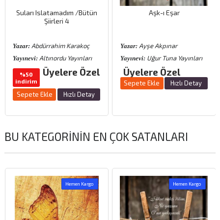
Suları Islatamadım /Bütün
Aşk-ı Eşar
Şiirleri 4
Abdürrahim Karakoç
Ayşe Akpınar
Yazar:
Yazar:
Altınordu Yayınları
Uğur Tuna Yayınları
Yayınevi:
Yayınevi:
Üyelere Özel
Üyelere Özel
%50
indirim
Sepete Ekle
Hızlı Detay
Sepete Ekle
Hızlı Detay
BU KATEGORININ EN ÇOK SATANLARI
Hemen Kargo
Hemen Kargo