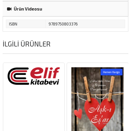
Ürün Videosu
ISBN
9789750803376
İLGILI ÜRÜNLER
Hemen Kargo