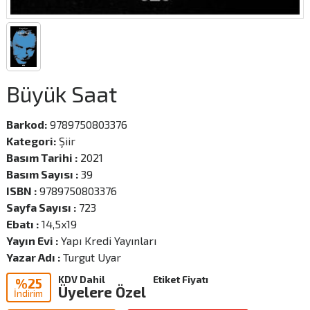
Büyük Saat
Barkod:
9789750803376
Kategori:
Şiir
Basım Tarihi :
2021
Basım Sayısı :
39
ISBN :
9789750803376
Sayfa Sayısı :
723
Ebatı :
14,5x19
Yayın Evi :
Yapı Kredi Yayınları
Yazar Adı :
Turgut Uyar
KDV Dahil
Etiket Fiyatı
%25
Üyelere Özel
İndirim