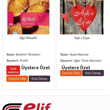
Ağır Misafir
Aşk-ı Eşar
İbrahim Tenekeci
Ayşe Akpınar
Yazar:
Yazar:
Profil
Uğur Tuna Yayınları
Yayınevi:
Yayınevi:
Üyelere Özel
Üyelere Özel
%25
indirim
Sepete Ekle
Hızlı Detay
Sepete Ekle
Hızlı Detay