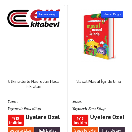
Hemen Kargo
Hemen Kargo
Etkinliklerle Nasrettin Hoca
Masal Masal İçinde Ema
Fıkraları
Yazar:
Yazar:
Ema Kitap
Ema Kitap
Yayınevi:
Yayınevi:
Üyelere Özel
Üyelere Özel
%15
%15
indirim
indirim
Sepete Ekle
Hızlı Detay
Sepete Ekle
Hızlı Detay