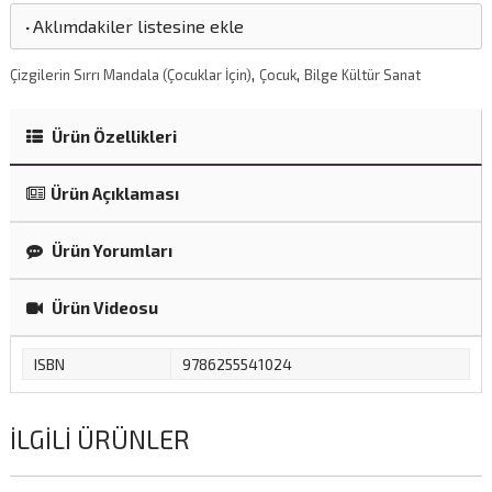
·
Aklımdakiler listesine ekle
,
,
Çizgilerin Sırrı Mandala (Çocuklar İçin)
Çocuk
Bilge Kültür Sanat
Ürün Özellikleri
Ürün Açıklaması
Ürün Yorumları
Ürün Videosu
ISBN
9786255541024
İLGILI ÜRÜNLER