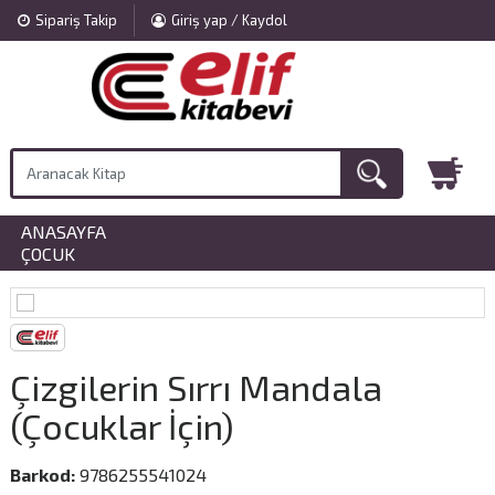
Sipariş Takip
Giriş yap / Kaydol
ANASAYFA
»
ÇOCUK
Çizgilerin Sırrı Mandala
(Çocuklar İçin)
Barkod:
9786255541024