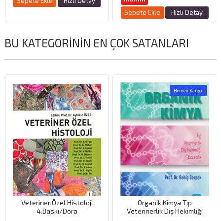
Sepete Ekle
Hızlı Detay
Sepete Ekle
Hızlı Detay
BU KATEGORININ EN ÇOK SATANLARI
Hemen Kargo
Veteriner Özel Histoloji
Organik Kimya Tıp
4.Baskı/Dora
Veterinerlik Diş Hekimliği