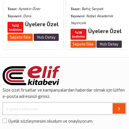
Aytekin Özer
Behiç Serpek
Yazar:
Yazar:
Dora
Nobel Akademik
Yayınevi:
Yayınevi:
Yayıncılık
Üyelere Özel
%12
indirim
Üyelere Özel
%18
indirim
Sepete Ekle
Hızlı Detay
Sepete Ekle
Hızlı Detay
Size özel
fırsatlar
ve
kampanyalardan
haberdar olmak için lütfen
e-posta adresinizi giriniz.
Üyelik sözleşmesini okudum ve onaylıyorum.