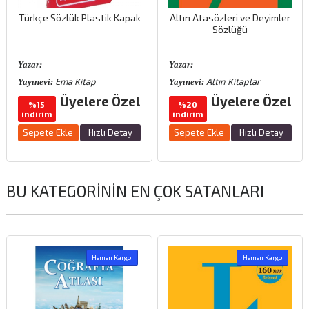
Türkçe Sözlük Plastik Kapak
Altın Atasözleri ve Deyimler
Sözlüğü
Yazar:
Yazar:
Ema Kitap
Altın Kitaplar
Yayınevi:
Yayınevi:
Üyelere Özel
Üyelere Özel
%15
%20
indirim
indirim
Sepete Ekle
Hızlı Detay
Sepete Ekle
Hızlı Detay
BU KATEGORININ EN ÇOK SATANLARI
Hemen Kargo
Hemen Kargo