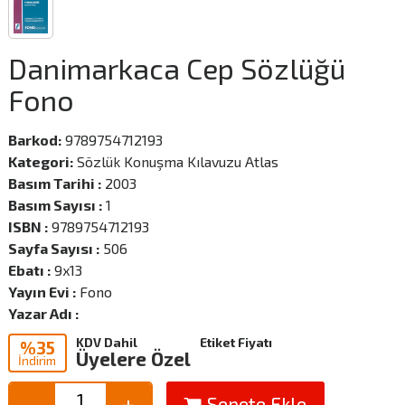
Danimarkaca Cep Sözlüğü
Fono
Barkod:
9789754712193
Kategori:
Sözlük Konuşma Kılavuzu Atlas
Basım Tarihi :
2003
Basım Sayısı :
1
ISBN :
9789754712193
Sayfa Sayısı :
506
Ebatı :
9x13
Yayın Evi :
Fono
Yazar Adı :
KDV Dahil
Etiket Fiyatı
%35
Üyelere Özel
İndirim
Sepete Ekle