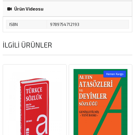
Ürün Videosu
ISBN
9789754712193
İLGILI ÜRÜNLER
Hemen Kargo