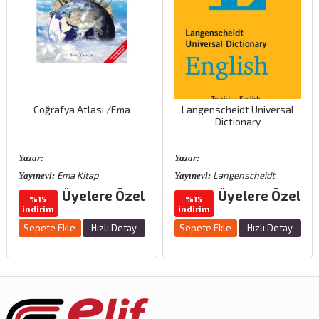
Coğrafya Atlası /Ema
Langenscheidt Universal
Dictionary
Yazar:
Yazar:
Ema Kitap
Langenscheidt
Yayınevi:
Yayınevi:
Üyelere Özel
Üyelere Özel
%15
%15
indirim
indirim
Sepete Ekle
Hızlı Detay
Sepete Ekle
Hızlı Detay