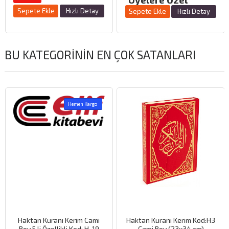
Sepete Ekle
Hızlı Detay
Sepete Ekle
Hızlı Detay
BU KATEGORININ EN ÇOK SATANLARI
Hemen Kargo
Haktan Kuranı Kerim Cami
Haktan Kuranı Kerim Kod:H3
Boy 5 li Özellikli Kod: H-19
Cami Boy (23x34 cm)