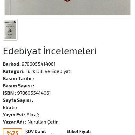
Edebiyat İncelemeleri
Barkod:
9786055414061
Kategori:
Türk Dili Ve Edebiyatı
Basım Tarihi :
Basım Sayısı :
ISBN :
9786055414061
Sayfa Sayısı :
Ebatı :
Yayın Evi :
Akçağ
Yazar Adı :
Nurullah Çetin
KDV Dahil
Etiket Fiyatı
%25