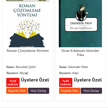
Roman Çözümleme Yöntemi
Divan Edebiyatı İskender
Pala
Nurullah Çetin
İskender Pala
Yazar:
Yazar:
Akçağ
Kapı
Yayınevi:
Yayınevi:
Üyelere Özel
Üyelere Özel
%25
%25
indirim
indirim
Sepete Ekle
Hızlı Detay
Sepete Ekle
Hızlı Detay