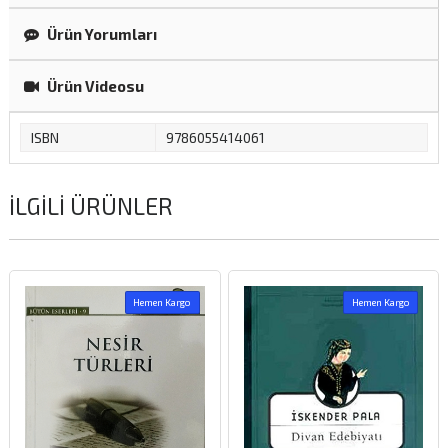
Ürün Yorumları
Ürün Videosu
ISBN
9786055414061
İLGILI ÜRÜNLER
Hemen Kargo
Hemen Kargo