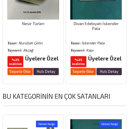
Nesir Türleri
Divan Edebiyatı İskender
Pala
Nurullah Çetin
İskender Pala
Yazar:
Yazar:
Akçağ
Kapı
Yayınevi:
Yayınevi:
Üyelere Özel
Üyelere Özel
%25
%25
indirim
indirim
Sepete Ekle
Hızlı Detay
Sepete Ekle
Hızlı Detay
BU KATEGORININ EN ÇOK SATANLARI
Hemen Kargo
Hemen Kargo