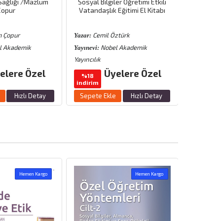
Sağlığı /Mazlum
Sosyal Bilgiler Öğretimi Etkili
Öğrenmed
Çopur
Vatandaşlık Eğitimi El Kitabı
 Çopur
Cemil Öztürk
Semr
Yazar:
Yazar:
l Akademik
Nobel Akademik
P
Yayınevi:
Yayınevi:
Yayıncılık
Yayıncılık
elere Özel
Üyelere Özel
%18
%15
indirim
indirim
Hızlı Detay
Sepete Ekle
Hızlı Detay
Sepete 
Hemen Kargo
Hemen Kargo