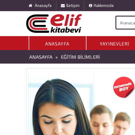
Anasayfa
İletişim
Hakkımızda
ANASAYFA
YAYINEVLERI
ANASAYFA
»
EĞITIM BILIMLERI