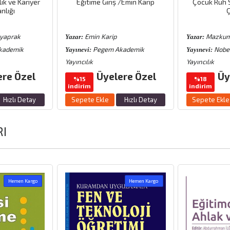
ik ve Kariyer
Eğitime Giriş /Emin Karip
Çocuk Ruh 
nlığı
lyaprak
Emin Karip
Mazkum
Yazar:
Yazar:
kademik
Pegem Akademik
Nobe
Yayınevi:
Yayınevi:
Yayıncılık
Yayıncılık
ere Özel
Üyelere Özel
Üy
%15
%18
indirim
indirim
Hızlı Detay
Sepete Ekle
Hızlı Detay
Sepete Ekle
RI
Hemen Kargo
Hemen Kargo