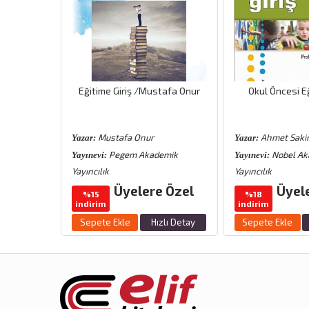
i /Hasan
Eğitime Giriş /Mustafa Onur
Okul Öncesi Eğ
Mustafa Onur
Ahmet Saki
Yazar:
Yazar:
emik
Pegem Akademik
Nobel Ak
Yayınevi:
Yayınevi:
Yayıncılık
Yayıncılık
 Özel
Üyelere Özel
Üyel
%15
%18
indirim
indirim
zlı Detay
Sepete Ekle
Hızlı Detay
Sepete Ekle