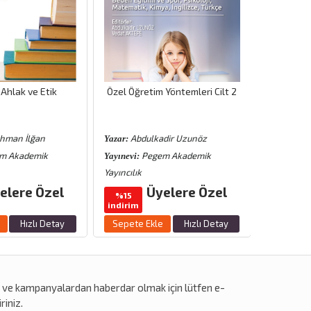
Ahlak ve Etik
Özel Öğretim Yöntemleri Cilt 2
Eğitim 
hman İlğan
Abdulkadir Uzunöz
Ceng
Yazar:
Yazar:
m Akademik
Pegem Akademik
N
Yayınevi:
Yayınevi:
Yayıncılık
Yayıncılık
elere Özel
Üyelere Özel
%15
%18
indirim
indirim
Hızlı Detay
Sepete Ekle
Hızlı Detay
Sepete 
r
ve
kampanyalardan
haberdar olmak için lütfen e-
riniz.