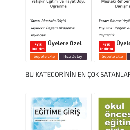
e Etik
Yetişkin Eğitimi ve Hayat Boyu
Mesleki Rehberl
Öğrenme
Danışma
ğan
Mustafa Güçlü
Binnur Yeşi
Yazar:
Yazar:
emik
Pegem Akademik
Pegem A
Yayınevi:
Yayınevi:
Yayıncılık
Yayıncılık
 Özel
Üyelere Özel
Üyel
%15
%15
indirim
indirim
zlı Detay
Sepete Ekle
Hızlı Detay
Sepete Ekle
BU KATEGORININ EN ÇOK SATANLA
emen Kargo