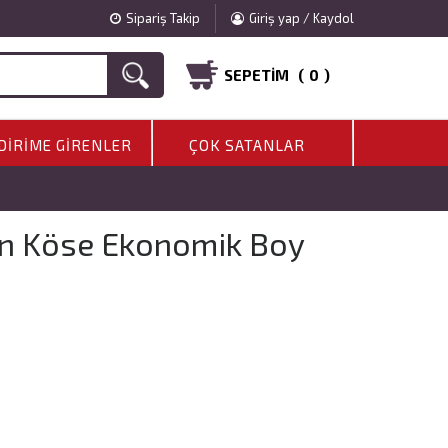
Sipariş Takip
Giriş yap / Kaydol
SEPETIM (
0
)
DIRIME GIRENLER
ÇOK SATANLAR
an Köse Ekonomik Boy