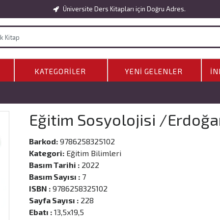
Üniversite Ders Kitapları için Doğru Adres.
KATEGORILER
YENI GELENLER
İN
Eğitim Sosyolojisi /Erdoğ
Barkod:
9786258325102
Kategori:
Eğitim Bilimleri
Basım Tarihi :
2022
Basım Sayısı :
7
ISBN :
9786258325102
Sayfa Sayısı :
228
Ebatı :
13,5x19,5