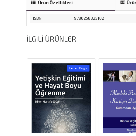
Ürün Özellikleri
Ürün
ISBN
9786258325102
İLGILI ÜRÜNLER
emen Kargo
Hemen Kargo