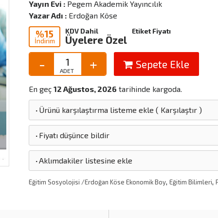
Yayın Evi :
Pegem Akademik Yayıncılık
Yazar Adı :
Erdoğan Köse
KDV Dahil
Etiket Fiyatı
%15
Üyelere Özel
İndirim
Sepete Ekle
En geç
12 Ağustos, 2026
tarihinde kargoda.
·
Ürünü karşılaştırma listeme ekle
(
Karşılaştır
)
·
Fiyatı düşünce bildir
·
Aklımdakiler listesine ekle
,
,
Eğitim Sosyolojisi /Erdoğan Köse Ekonomik Boy
Eğitim Bilimleri