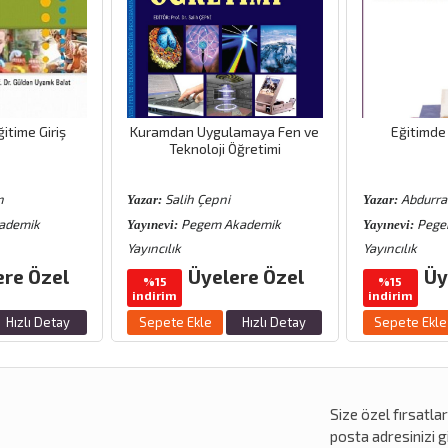
itime Giriş
Kuramdan Uygulamaya Fen ve
Eğitimde 
Teknoloji Öğretimi
n
Salih Çepni
Abdurra
Yazar:
Yazar:
ademik
Pegem Akademik
Pege
Yayınevi:
Yayınevi:
Yayıncılık
Yayıncılık
ere Özel
Üyelere Özel
Üy
%15
%15
indirim
indirim
Hızlı Detay
Sepete Ekle
Hızlı Detay
Sepete Ekle
Size özel
fırsatla
posta adresinizi gi