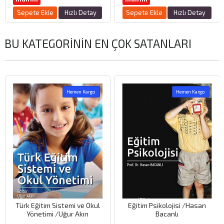
Sepete Ekle
Hızlı Detay
Sepete Ekle
Hızlı Detay
BU KATEGORININ EN ÇOK SATANLARI
Hemen Kargo
Hemen Kargo
Türk Eğitim Sistemi ve Okul
Eğitim Psikolojisi /Hasan
Yönetimi /Uğur Akın
Bacanlı