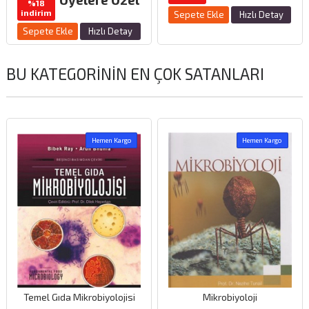
%18
indirim
Sepete Ekle
Hızlı Detay
Sepete Ekle
Hızlı Detay
BU KATEGORININ EN ÇOK SATANLARI
Hemen Kargo
Hemen Kargo
Temel Gıda Mikrobiyolojisi
Mikrobiyoloji