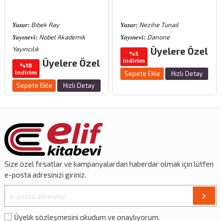
Bıbek Ray
Nezihe Tunail
Yazar:
Yazar:
Nobel Akademik
Danone
Yayınevi:
Yayınevi:
Yayıncılık
Üyelere Özel
%5
indirim
Üyelere Özel
%18
indirim
Sepete Ekle
Hızlı Detay
Sepete Ekle
Hızlı Detay
Size özel
fırsatlar
ve
kampanyalardan
haberdar olmak için lütfen
e-posta adresinizi giriniz.
Üyelik sözleşmesini okudum ve onaylıyorum.