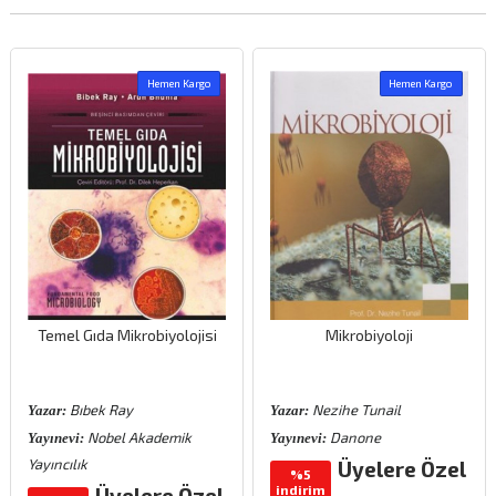
Hemen Kargo
Hemen Kargo
Temel Gıda Mikrobiyolojisi
Mikrobiyoloji
Bıbek Ray
Nezihe Tunail
Yazar:
Yazar:
Nobel Akademik
Danone
Yayınevi:
Yayınevi:
Yayıncılık
Üyelere Özel
%5
indirim
Üyelere Özel