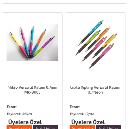
atil Kalem 0,7mm
Gıpta Kipling Versatil Kalem
Scrikss Versat
k-9005
0,7 Neon
S
Yazar:
Yazar:
ro
Gıpta
Scrik
Yayınevi:
Yayınevi:
e Özel
Üyelere Özel
Üyelere 
le
Hızlı Detay
Sepete Ekle
Hızlı Detay
Sepete Ekle