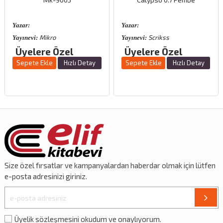
Yazar:
Yazar:
Mikro
Scrikss
Sc
Yayınevi:
Yayınevi:
ere Özel
Üyelere Özel
Üyele
 Ekle
Hızlı Detay
Sepete Ekle
Hızlı Detay
Sepete E
Size özel
fırsatlar
ve
kampanyalardan
haberdar olmak için lütfen
e-posta adresinizi giriniz.
Üyelik sözleşmesini okudum ve onaylıyorum.