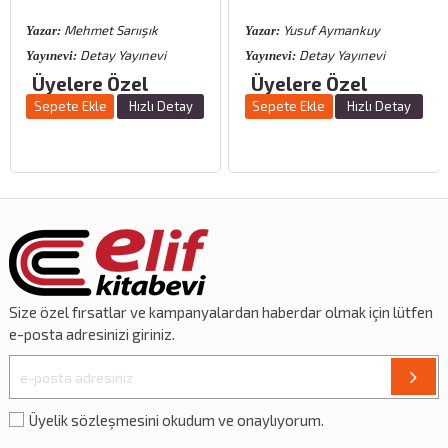
Mehmet Sarıışık
Yusuf Aymankuy
Yazar:
Yazar:
Detay Yayınevi
Detay Yayınevi
Yayınevi:
Yayınevi:
Üyelere Özel
Üyelere Özel
Sepete Ekle
Hızlı Detay
Sepete Ekle
Hızlı Detay
Size özel
fırsatlar
ve
kampanyalardan
haberdar olmak için lütfen
e-posta adresinizi giriniz.
Üyelik sözleşmesini okudum ve onaylıyorum.