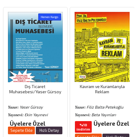
Hemen Kargo
Dış Ticaret
Kavram ve Kuramlarıyla
Muhasebesi/Yaser Gürsoy
Reklam
Yaser Gürsoy
Filiz Balta Petekoğlu
Yazar:
Yazar:
Ekin Yayınevi
Beta Yayınları
Yayınevi:
Yayınevi:
Üyelere Özel
Üyelere Özel
%10
indirim
Sepete Ekle
Hızlı Detay