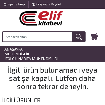
Sipariş Takip
Giriş yap / Kaydol
ANASAYFA
»
MÜHENDISLIK
»
JEOLOJI-HARITA MÜHENDISLIĞI
İlgili ürün bulunamadı veya
satışa kapalı. Lütfen daha
sonra tekrar deneyin.
İLGILI ÜRÜNLER