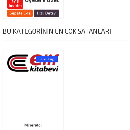
%18
indirim
Sepete Ekle
Hızlı Detay
BU KATEGORININ EN ÇOK SATANLARI
Hemen Kargo
Mineraloji