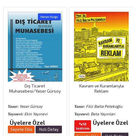
Hemen Kargo
aret
Kavram ve Kuramlarıyla
Para Banka ve 
aser Gürsoy
Reklam
Siste
soy
Filiz Balta Petekoğlu
Ekrem Erde
Yazar:
Yazar:
ınevi
Beta Yayınları
Detay Yay
Yayınevi:
Yayınevi:
zel
Üyelere Özel
Üyelere Öz
%10
indirim
Hızlı Detay
Sepete Ekle
H