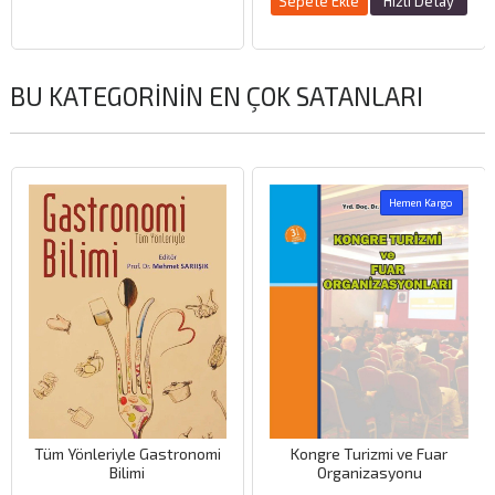
Sepete Ekle
Hızlı Detay
BU KATEGORININ EN ÇOK SATANLARI
Hemen Kargo
leriyle Gastronomi
Kongre Turizmi ve Fuar
Girişimcil
Bilimi
Organizasyonu