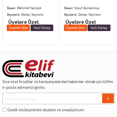
hmet Sarıışık
Yusuf Aymankuy
Ali 
Yazar:
Yazar:
Detay Yayınevi
Detay Yayınevi
E
Yayınevi:
Yayınevi:
ere Özel
Üyelere Özel
%15
indirim
 Ekle
Hızlı Detay
Sepete Ekle
Hızlı Detay
Sepete E
Size özel
fırsatlar
ve
kampanyalardan
haberdar olmak için lütfen
e-posta adresinizi giriniz.
Üyelik sözleşmesini okudum ve onaylıyorum.