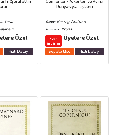
arihi (Şerafettin
Germenler /Kökenleri ve Roma
Eskiçağ 
uran)
Dünyasıyla İlişkileri
in Turan
Herwig Wolfram
Ekr
Yazar:
Yazar:
Yayınevi
Kronik
E
Yayınevi:
Yayınevi:
elere Özel
Üyelere Özel
Üyele
%25
indirim
Sepete 
Hızlı Detay
Sepete Ekle
Hızlı Detay