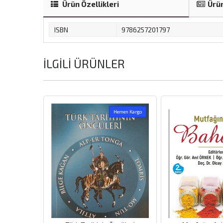
Ürün Özellikleri
Ürün
ISBN
9786257201797
İLGILI ÜRÜNLER
emen Kargo
Hemen Kargo