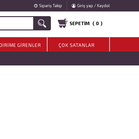
Sipariş Takip
Giriş yap / Kaydol
SEPETIM (
0
)
DIRIME GIRENLER
ÇOK SATANLAR