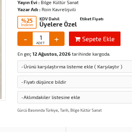
Yayın Evi :
Bilge Kültür Sanat
Yazar Adı :
Roin Kavrelişvili
KDV Dahil
Etiket Fiyatı
%25
Üyelere Özel
İndirim
Sepete Ekle
En geç
12 Ağustos, 2026
tarihinde kargoda.
·
Ürünü karşılaştırma listeme ekle
(
Karşılaştır
)
·
Fiyatı düşünce bildir
·
Aklımdakiler listesine ekle
,
,
Gürcü Basınında Türkiye
Tarih
Bilge Kültür Sanat