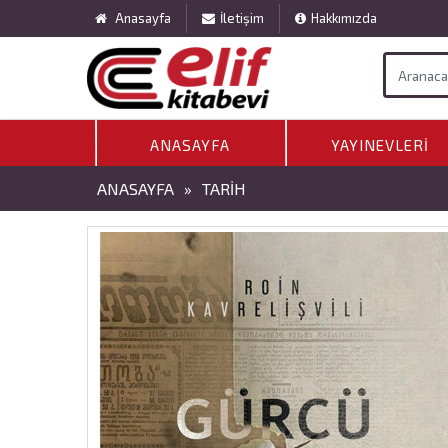
Anasayfa
İletişim
Hakkımızda
ANASAYFA
YAYINEVLERI
ANASAYFA
»
TARIH