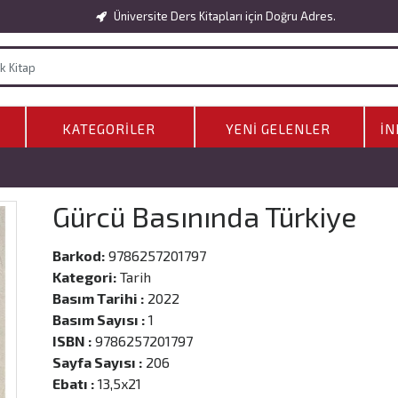
Üniversite Ders Kitapları için Doğru Adres.
KATEGORILER
YENI GELENLER
İN
Gürcü Basınında Türkiye
Barkod:
9786257201797
Kategori:
Tarih
Basım Tarihi :
2022
Basım Sayısı :
1
ISBN :
9786257201797
Sayfa Sayısı :
206
Ebatı :
13,5x21