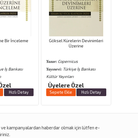
ne Bir İnceleme
Göksel Kürelerin Devinimleri
Üzerine
Copernicus
Pai
Yazar:
Yazar:
ye İş Bankası
Türkiye İş Bankası
T
Yayınevi:
Yayınevi:
ı
Kültür Yayınları
Kültür Yayı
Özel
Üyelere Özel
Üyele
Hızlı Detay
Sepete Ekle
Hızlı Detay
Sepete 
r
ve
kampanyalardan
haberdar olmak için lütfen e-
riniz.