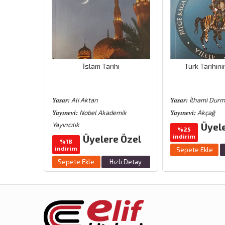
aharat
İslam Tarihi
Türk Tarihini
Ali Aktan
İlhami Dur
Yazar:
Yazar:
vi
Nobel Akademik
Akçağ
Yayınevi:
Yayınevi:
Yayıncılık
Üyel
%25
indirim
Üyelere Özel
zlı Detay
%18
indirim
Sepete Ekle
Sepete Ekle
Hızlı Detay