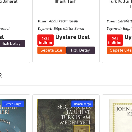
ı Baharat
İlhanlı Tarihi
Türk Kültür T
T
Abdülkadir Yuvalı
Şerafett
Yazar:
Yazar:
ınevi
Bilge Kültür Sanat
Bilgi 
Yayınevi:
Yayınevi:
el
Üyelere Özel
Üy
%25
%15
indirim
indirim
Hızlı Detay
Sepete Ekle
Hızlı Detay
Sepete Ekle
RI
Hemen Kargo
Hemen Kargo