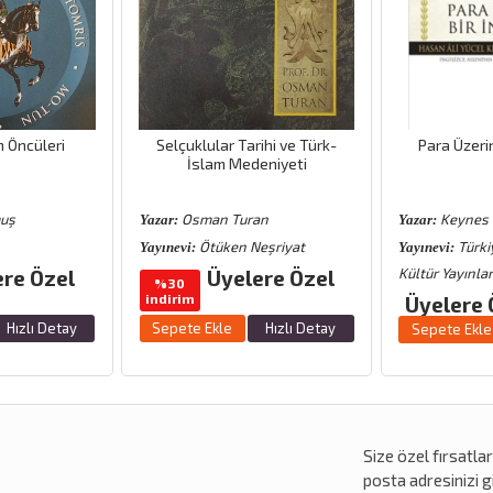
n Öncüleri
Selçuklular Tarihi ve Türk-
Para Üzeri
İslam Medeniyeti
muş
Osman Turan
Keynes
Yazar:
Yazar:
Ötüken Neşriyat
Türki
Yayınevi:
Yayınevi:
Kültür Yayınlar
ere Özel
Üyelere Özel
%30
indirim
Üyelere 
Hızlı Detay
Sepete Ekle
Hızlı Detay
Sepete Ekle
Size özel
fırsatla
posta adresinizi gi