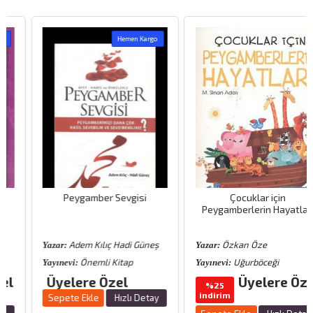
Hemen Kargo
Peygamber Sevgisi
Çocuklar için
Peygamberlerin Hayatları
Adem Kılıç Hadi Güneş
Özkan Öze
Yazar:
Yazar:
Önemli Kitap
Uğurböceği
Yayınevi:
Yayınevi:
Üyelere Özel
Üyelere Özel
%25
indirim
Sepete Ekle
Hızlı Detay