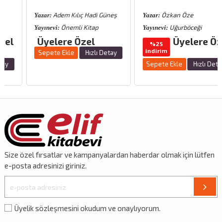
Adem Kılıç Hadi Güneş
Özkan Öze
Yazar:
Yazar:
Önemli Kitap
Uğurböceği
Yayınevi:
Yayınevi:
Üyelere Özel
Üyelere Özel
%25
indirim
Sepete Ekle
Hızlı Detay
Sepete Ekle
Hızlı Detay
Size özel
fırsatlar
ve
kampanyalardan
haberdar olmak için lütfen
e-posta adresinizi giriniz.
Üyelik sözleşmesini okudum ve onaylıyorum.