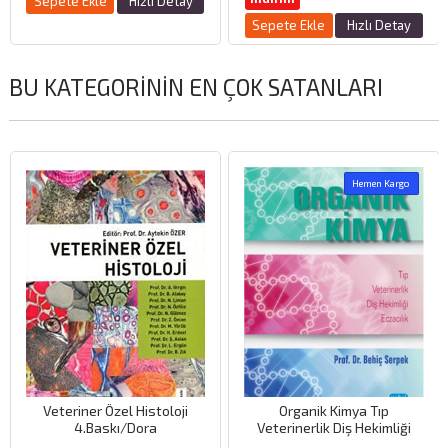
Sepete Ekle
Hızlı Detay
Sepete Ekle
Hızlı Detay
BU KATEGORININ EN ÇOK SATANLARI
Hemen Kargo
Veteriner Özel Histoloji
Organik Kimya Tıp
4.Baskı/Dora
Veterinerlik Diş Hekimliği