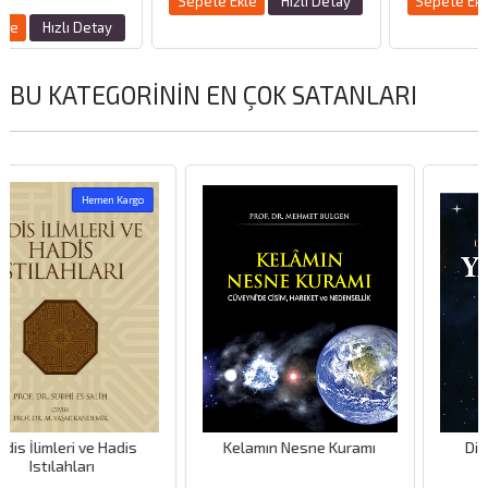
Sepete Ekle
Hızlı Detay
Sepete Ekle
Hızlı Detay
ay
BU KATEGORININ EN ÇOK SATANLARI
argo
dis
Kelamın Nesne Kuramı
Din ve Bilim Açısında
Yaratılış