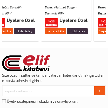
Mehmet Bulgen
Bulgen-Doko
Yazar:
Yazar:
İFAV
İFAV
Yayınevi:
Yayınevi:
Özel
Üyelere Özel
Üyelere Ö
%25
%25
indirim
indirim
etay
Sepete Ekle
Hızlı Detay
Sepete Ekle
Hızlı Det
Size özel
fırsatlar
ve
kampanyalardan
haberdar olmak için lütfen
e-posta adresinizi giriniz.
Üyelik sözleşmesini okudum ve onaylıyorum.