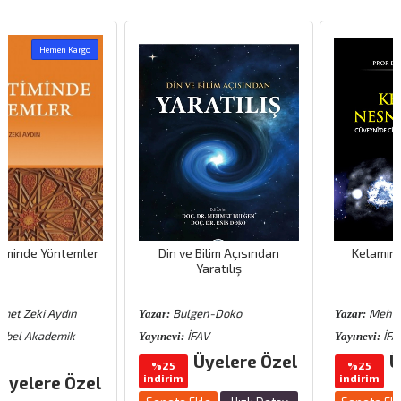
go
ler
Din ve Bilim Açısından
Kelamın Nesne Kuramı
Yaratılış
Bulgen-Doko
Mehmet Bulgen
Yazar:
Yazar:
İFAV
İFAV
Yayınevi:
Yayınevi:
Üyelere Özel
Üyelere Öze
%25
%25
indirim
indirim
el