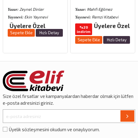
Zeynel Dinler
Mahfi Eğilmez
Yazar:
Yazar:
Ekin Yayınevi
Remzi Kitabevi
Yayınevi:
Yayınevi:
Üyelere Özel
Üyelere Özel
%20
indirim
Sepete Ekle
Hızlı Detay
Sepete Ekle
Hızlı Detay
Size özel
fırsatlar
ve
kampanyalardan
haberdar olmak için lütfen
e-posta adresinizi giriniz.
Üyelik sözleşmesini okudum ve onaylıyorum.