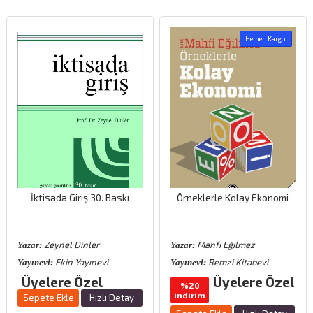
Hemen Kargo
İktisada Giriş 30. Baskı
Örneklerle Kolay Ekonomi
Zeynel Dinler
Mahfi Eğilmez
Yazar:
Yazar:
Ekin Yayınevi
Remzi Kitabevi
Yayınevi:
Yayınevi:
Üyelere Özel
Üyelere Özel
%20
indirim
Sepete Ekle
Hızlı Detay