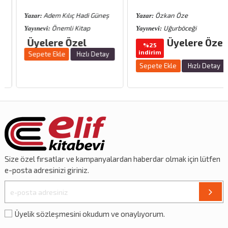
Adem Kılıç Hadi Güneş
Özkan Öze
Yazar:
Yazar:
Önemli Kitap
Uğurböceği
Yayınevi:
Yayınevi:
Üyelere Özel
Üyelere Özel
%25
indirim
Sepete Ekle
Hızlı Detay
Sepete Ekle
Hızlı Detay
Size özel
fırsatlar
ve
kampanyalardan
haberdar olmak için lütfen
e-posta adresinizi giriniz.
Üyelik sözleşmesini okudum ve onaylıyorum.