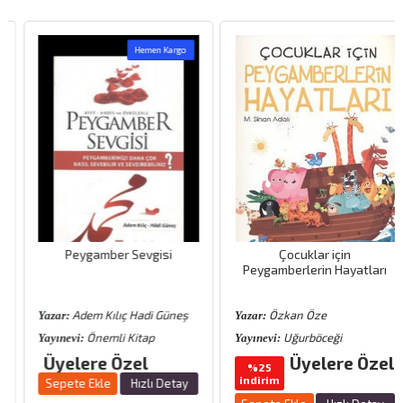
Hemen Kargo
Peygamber Sevgisi
Çocuklar için
Peygamberlerin Hayatları
Adem Kılıç Hadi Güneş
Özkan Öze
Yazar:
Yazar:
Önemli Kitap
Uğurböceği
Yayınevi:
Yayınevi:
Üyelere Özel
Üyelere Özel
%25
indirim
Sepete Ekle
Hızlı Detay