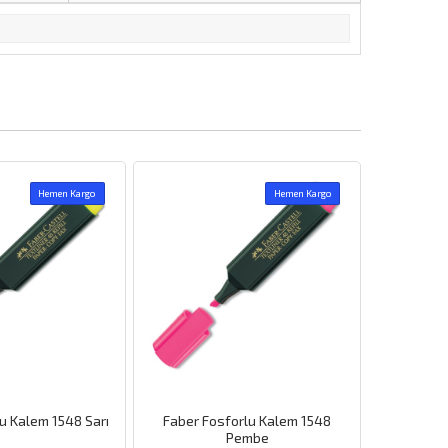
Hemen Kargo
er Fosforlu Kalem 1548
Lineplus Fosforlu Kalem Mavi
S
Pembe