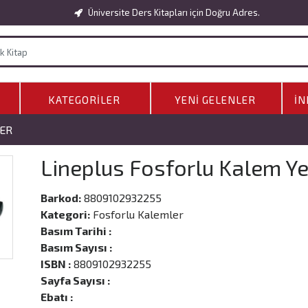
Üniversite Ders Kitapları için Doğru Adres.
KATEGORILER
YENI GELENLER
İN
ER
Lineplus Fosforlu Kalem Ye
Barkod:
8809102932255
Kategori:
Fosforlu Kalemler
Basım Tarihi :
Basım Sayısı :
ISBN :
8809102932255
Sayfa Sayısı :
Ebatı :