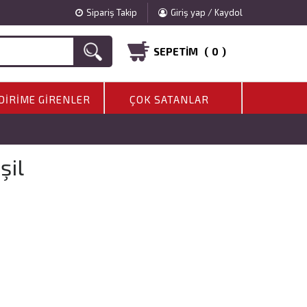
Sipariş Takip
Giriş yap / Kaydol
SEPETIM (
0
)
DIRIME GIRENLER
ÇOK SATANLAR
şil