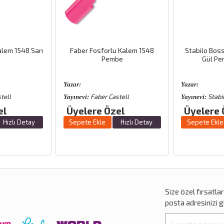
r Fosforlu Kalem 1548
Stabilo Boss Fosforlu Kalem
Li
Pembe
Gül Pembe Pastel
Yazar:
Yaz
Faber Castell
Stabilo
:
Yayınevi:
Yay
ere Özel
Üyelere Özel
Ü
e Ekle
Hızlı Detay
Sepete Ekle
Hızlı Detay
S
Size özel
fırsatla
posta adresinizi gi