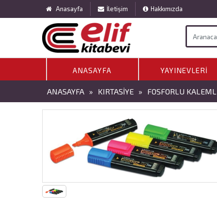
Anasayfa
İletişim
Hakkımızda
ANASAYFA
YAYINEVLERI
ANASAYFA
»
KIRTASIYE
»
FOSFORLU KALEML