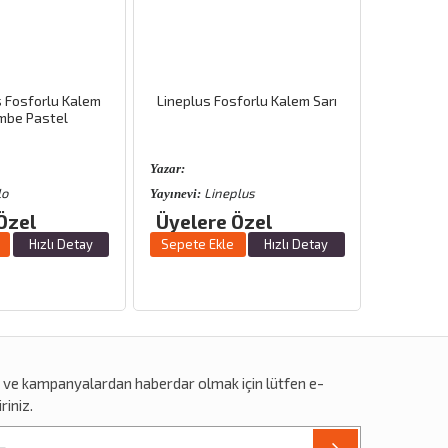
neplus Fosforlu Kalem Sarı
Stabilo Boss Fosforlu Kalem
Sarı Pastel
ar:
Yazar:
Lineplus
Stabilo
ınevi:
Yayınevi:
yelere Özel
Üyelere Özel
epete Ekle
Hızlı Detay
Sepete Ekle
Hızlı Detay
r
ve
kampanyalardan
haberdar olmak için lütfen e-
riniz.