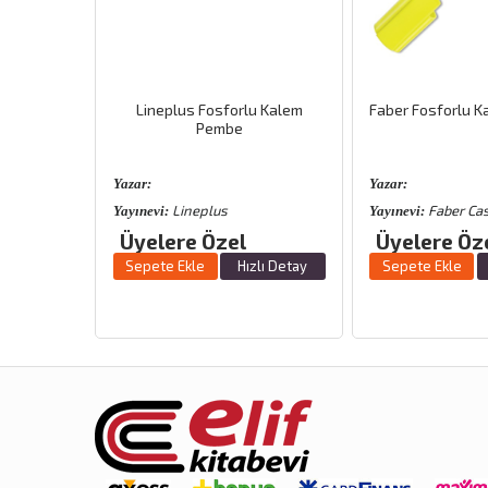
s Fosforlu Kalem
Faber Fosforlu Kalem 1548 Sarı
Fabe
Pembe
Yazar:
Yazar:
neplus
Faber Castell
Yayınevi:
Yayınevi
e Özel
Üyelere Özel
Üyel
kle
Hızlı Detay
Sepete Ekle
Hızlı Detay
Sepet