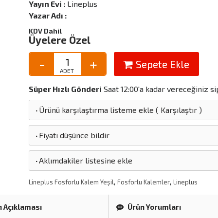
Yayın Evi :
Lineplus
Yazar Adı :
KDV Dahil
Üyelere Özel
Sepete Ekle
Süper Hızlı Gönderi
Saat 12:00'a kadar vereceğiniz si
·
Ürünü karşılaştırma listeme ekle
(
Karşılaştır
)
·
Fiyatı düşünce bildir
·
Aklımdakiler listesine ekle
,
,
Lineplus Fosforlu Kalem Yeşil
Fosforlu Kalemler
Lineplus
 Açıklaması
Ürün Yorumları