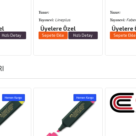
Yazar:
Yazar:
ineplus
Faber Castell
Yayınevi:
Yayıne
re Özel
Üyelere Özel
Üye
Ekle
Hızlı Detay
Sepete Ekle
Hızlı Detay
Sepe
RI
Hemen Kargo