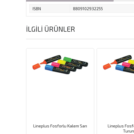
ISBN
8809102932255
İLGILI ÜRÜNLER
forlu Kalem Sarı
Lineplus Fosforlu Kalem
Linepl
Turuncu