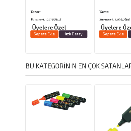
Yazar:
Yazar:
lus
Lineplus
L
Yayınevi:
Yayınevi:
Özel
Üyelere Özel
Üyele
Hızlı Detay
Sepete Ekle
Hızlı Detay
Sepete 
BU KATEGORININ EN ÇOK SATANLA
Hemen Kargo