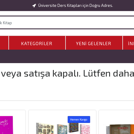
Üniversite Ders Kitapları için Doğru Adres.
KATEGORILER
YENI GELENLER
İN
 veya satışa kapalı. Lütfen dah
Hemen Kargo
Hemen Kargo