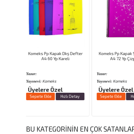
kş Defter
Komeks Pp Kapak Spr Defter
Gıpta Direct 60
eli
A4 72 Yp Çizgisiz
Yazar:
Yazar:
Komeks
Gıpta
Yayınevi:
Yayınevi:
Üyelere Özel
Üyelere Öz
zlı Detay
Sepete Ekle
Hızlı Detay
Sepete Ekle
BU KATEGORININ EN ÇOK SATANLA