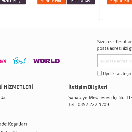
e
Hızlı Detay
Sepete Ekle
Hızlı Detay
Sepete 
Size özel
fırsatla
posta adresinizi gi
Üyelik sözleş
İ HİZMETLERİ
İletişim Bilgileri
zda
Sahabiye Medresesi İçi No: 1
Tel : 0352 222 4709
İade Koşulları