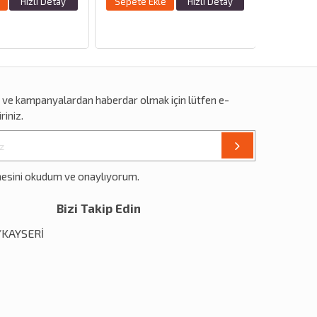
Ekle
Hızlı Detay
Sepete Ekle
Hızlı Detay
Sep
r
ve
kampanyalardan
haberdar olmak için lütfen e-
riniz.
mesini okudum ve onaylıyorum.
Bizi Takip Edin
1/KAYSERİ