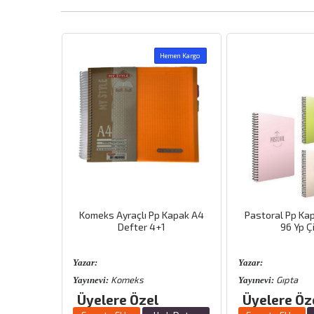
Hemen Kargo
Hemen Kargo
 Pp Kapak A4
Pastoral Pp Kapak 17x24 cm
Gıpta Eco Pp
 4+1
96 Yp Çizgili
A-4 1
Yazar:
Yazar:
Gıpta
Gıpt
Yayınevi:
Yayınevi:
el
Üyelere Özel
Üyelere