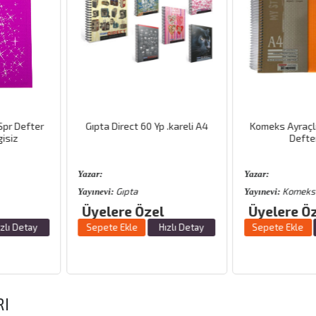
 Yp .kareli A4
Komeks Ayraçlı Pp Kapak A4
Kılavuz Dik Ç
Defter 5+1
Yazar:
Yazar:
Komeks
Ema 
Yayınevi:
Yayınevi:
el
Üyelere Özel
Üy
%15
indirim
Hızlı Detay
Sepete Ekle
Hızlı Detay
Sepete Ekl
RI