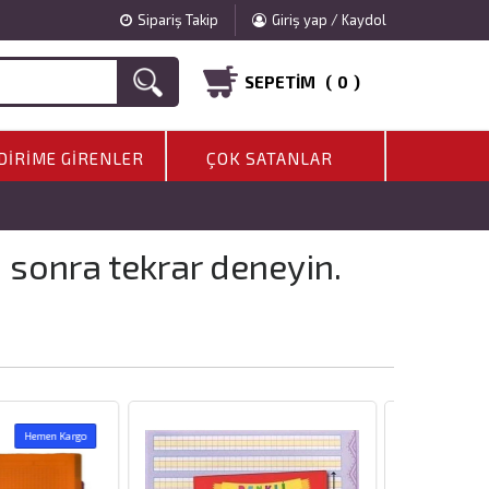
Sipariş Takip
Giriş yap / Kaydol
SEPETIM (
0
)
DIRIME GIRENLER
ÇOK SATANLAR
a sonra tekrar deneyin.
Hemen Kargo