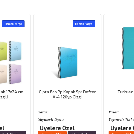
Hemen Kargo
Hemen Kargo
 Kapak Spr Defter
Turkuaz 160 Yp Çizgili
Keskin Co
20yp Çizgi
Yazar:
Yazar:
a
Turkuaz
K
Yayınevi:
Yayınevi:
 Özel
Üyelere Özel
Üyele