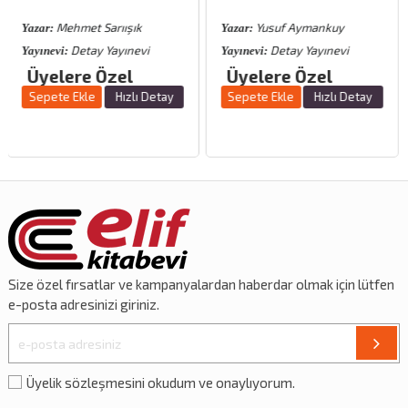
arıışık
Yusuf Aymankuy
Ali Kaya
Yazar:
Yazar:
Yayınevi
Detay Yayınevi
Eğitim
Yayınevi:
Yayınevi:
Özel
Üyelere Özel
Üyel
%15
indirim
Hızlı Detay
Sepete Ekle
Hızlı Detay
Sepete Ekle
Size özel
fırsatlar
ve
kampanyalardan
haberdar olmak için lütfen
e-posta adresinizi giriniz.
Üyelik sözleşmesini okudum ve onaylıyorum.