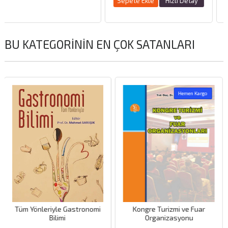
Sepete Ekle
Hızlı Detay
BU KATEGORININ EN ÇOK SATANLARI
Hemen Kargo
le Gastronomi
Kongre Turizmi ve Fuar
Girişimcilik ve 
imi
Organizasyonu