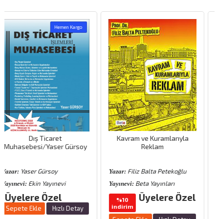
men Kargo
Heme
t
Kavram ve Kuramlarıyla
Para Banka ve Fin
r Gürsoy
Reklam
Sistem
Filiz Balta Petekoğlu
Ekrem Erdem
Yazar:
Yazar:
vi
Beta Yayınları
Detay Yayıne
Yayınevi:
Yayınevi:
l
Üyelere Özel
Üyelere Özel
%10
indirim
lı Detay
Sepete Ekle
Hızlı