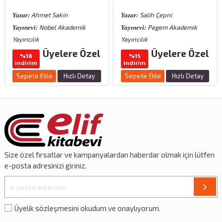
Ahmet Sakin
Salih Çepni
Yazar:
Yazar:
Nobel Akademik
Pegem Akademik
Yayınevi:
Yayınevi:
Yayıncılık
Yayıncılık
Üyelere Özel
Üyelere Özel
%18
%15
indirim
indirim
Sepete Ekle
Hızlı Detay
Sepete Ekle
Hızlı Detay
Size özel
fırsatlar
ve
kampanyalardan
haberdar olmak için lütfen
e-posta adresinizi giriniz.
Üyelik sözleşmesini okudum ve onaylıyorum.