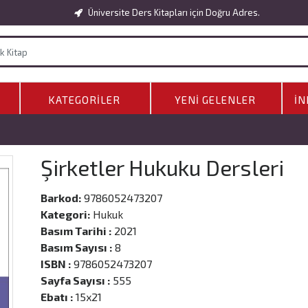
Üniversite Ders Kitapları için Doğru Adres.
KATEGORILER
YENI GELENLER
İN
Şirketler Hukuku Dersleri
Barkod:
9786052473207
Kategori:
Hukuk
Basım Tarihi :
2021
Basım Sayısı :
8
ISBN :
9786052473207
Sayfa Sayısı :
555
Ebatı :
15x21