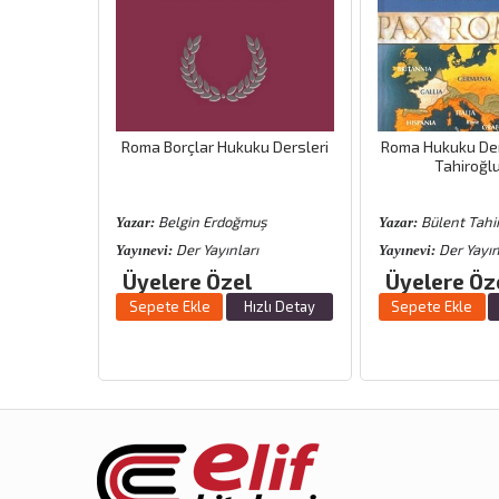
kuku
Roma Borçlar Hukuku Dersleri
Roma Hukuku Der
Tahiroğl
ş
Belgin Erdoğmuş
Bülent Tahi
Yazar:
Yazar:
Der Yayınları
Der Yayın
Yayınevi:
Yayınevi:
Üyelere Özel
Üyelere Öz
zlı Detay
Sepete Ekle
Hızlı Detay
Sepete Ekle