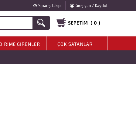
Sipariş Takip
Giriş yap / Kaydol
SEPETIM (
0
)
DIRIME GIRENLER
ÇOK SATANLAR