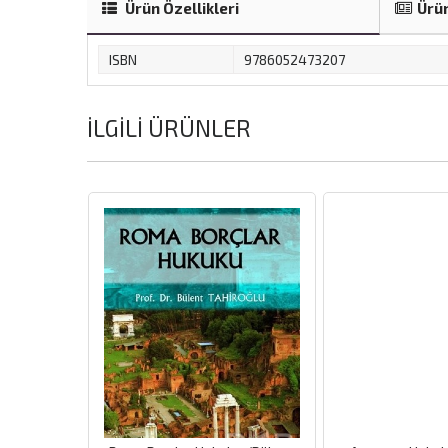
Ürün Özellikleri
Ürün
ISBN
9786052473207
İLGILI ÜRÜNLER