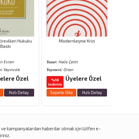
revlileri Hukuku
Modernleşme Krizi
THD Mede
.Baskı
an Evren
Halis Çetin
Süle
Yazar:
Yazar:
n Yayıncılık
Orion
S
Yayınevi:
Yayınevi:
elere Özel
Üyelere Özel
%10
%5
indirim
indirim
Hızlı Detay
Sepete Ekle
Hızlı Detay
Sepete 
r
ve
kampanyalardan
haberdar olmak için lütfen e-
riniz.