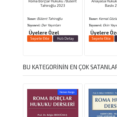
18. Baskı
Roma Borçlar Hukuku /Bülent
Anayasa Hukuku
Tahiroğlu 2023
Baskı 
Bülent Tahiroğlu
Kemal Gözl
Yazar:
Yazar:
Der Yayınları
Ekin Yayı
Yayınevi:
Yayınevi:
Üyelere Özel
Üyelere Öz
zlı Detay
Sepete Ekle
Hızlı Detay
Sepete Ekle
BU KATEGORININ EN ÇOK SATANLA
emen Kargo
Hemen Kargo