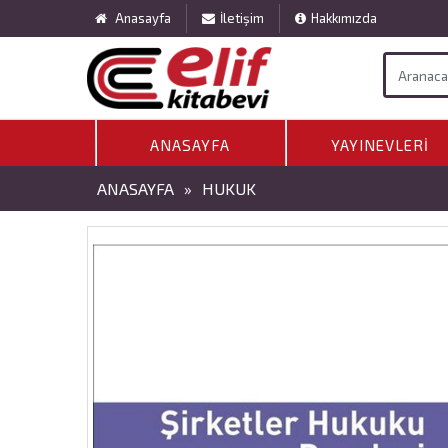
Anasayfa
İletişim
Hakkımızda
ANASAYFA
YAYINEVLERI
ANASAYFA
»
HUKUK