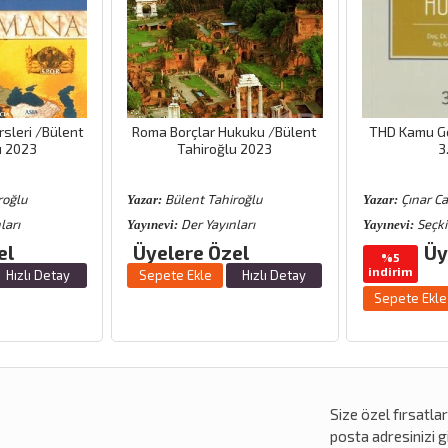
sleri /Bülent
Roma Borçlar Hukuku /Bülent
THD Kamu Gö
u 2023
Tahiroğlu 2023
3
roğlu
Bülent Tahiroğlu
Çınar C
Yazar:
Yazar:
ları
Der Yayınları
Seçki
Yayınevi:
Yayınevi:
el
Üyelere Özel
Üy
%5
indirim
Hızlı Detay
Sepete Ekle
Hızlı Detay
Sepete Ekle
Size özel
fırsatla
posta adresinizi gi