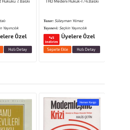
 Hukuku 7. Baskı
THD Medeni Hukuk-I /4.Baskı
İcra ve
2025/
alı
Süleyman Yılmaz
Yazar:
Yazar:
n Yayıncılık
Seçkin Yayıncılık
S
Yayınevi:
Yayınevi:
elere Özel
Üyelere Özel
%5
%5
indirim
indirim
Hızlı Detay
Sepete Ekle
Hızlı Detay
Sepete 
Hemen Kargo