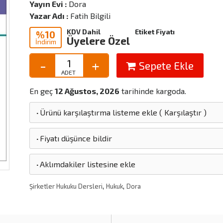
Yayın Evi :
Dora
Yazar Adı :
Fatih Bilgili
KDV Dahil
Etiket Fiyatı
%10
Üyelere Özel
İndirim
Sepete Ekle
En geç
12 Ağustos, 2026
tarihinde kargoda.
·
Ürünü karşılaştırma listeme ekle
(
Karşılaştır
)
·
Fiyatı düşünce bildir
·
Aklımdakiler listesine ekle
,
,
Şirketler Hukuku Dersleri
Hukuk
Dora