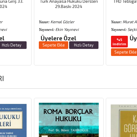
na Giriş 33.
Türk Anayasa Hukuku Dersleri
THD Tebligat
2024
29.Baskı 2024
er
Kemal Gözler
Murat At
Yazar:
Yazar:
nevi
Ekin Yayınevi
Seçki
Yayınevi:
Yayınevi:
el
Üyelere Özel
Üy
%5
indirim
Hızlı Detay
Sepete Ekle
Hızlı Detay
Sepete Ekle
RI