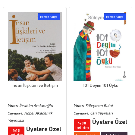
Hemen Kargo
Hemen Kargo
İnsan İlişkileri ve İletişim
101 Deyim 101 Öykü
İbrahim Arslanoğlu
Süleyman Bulut
Yazar:
Yazar:
Nobel Akademik
Can Yayınları
Yayınevi:
Yayınevi:
Yayıncılık
Üyelere Özel
%30
indirim
Üyelere Özel
%18
indirim