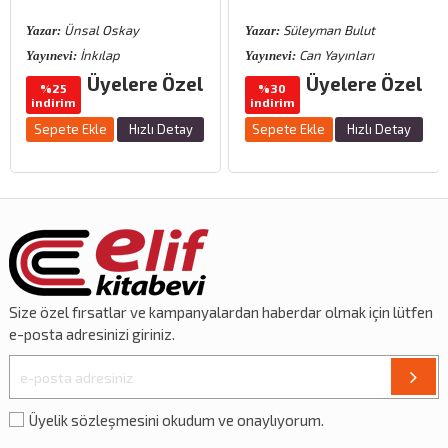
Ünsal Oskay
Süleyman Bulut
Yazar:
Yazar:
İnkılap
Can Yayınları
Yayınevi:
Yayınevi:
Üyelere Özel
Üyelere Özel
%25
%30
indirim
indirim
Sepete Ekle
Hızlı Detay
Sepete Ekle
Hızlı Detay
Size özel
fırsatlar
ve
kampanyalardan
haberdar olmak için lütfen
e-posta adresinizi giriniz.
Üyelik sözleşmesini okudum ve onaylıyorum.