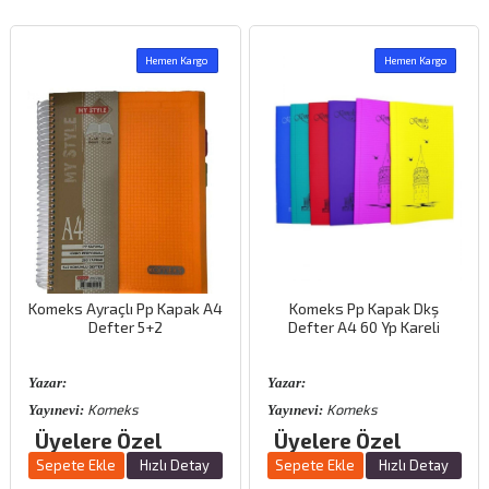
Hemen Kargo
Hemen Kargo
Komeks Ayraçlı Pp Kapak A4
Komeks Pp Kapak Dkş
Defter 5+2
Defter A4 60 Yp Kareli
Yazar:
Yazar:
Komeks
Komeks
Yayınevi:
Yayınevi:
Üyelere Özel
Üyelere Özel
Sepete Ekle
Hızlı Detay
Sepete Ekle
Hızlı Detay