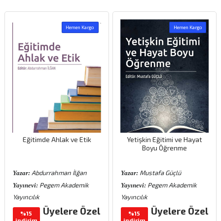
Hemen Kargo
Hemen Kargo
Eğitimde Ahlak ve Etik
Yetişkin Eğitimi ve Hayat
Boyu Öğrenme
Abdurrahman İlğan
Mustafa Güçlü
Yazar:
Yazar:
Pegem Akademik
Pegem Akademik
Yayınevi:
Yayınevi:
Yayıncılık
Yayıncılık
Üyelere Özel
Üyelere Özel
%15
%15
indirim
indirim