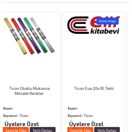
Hemen Kargo
Hemen Kargo
Ticon Eva 20x30 Tekli
Meka Oynar Göz 12 mm
Yazar:
Yazar:
Ticon
Meka
Yayınevi:
Yayınevi:
Üyelere Özel
Üyelere Özel
y
Sepete Ekle
Hızlı Detay
Sepete Ekle
Hızlı Detay