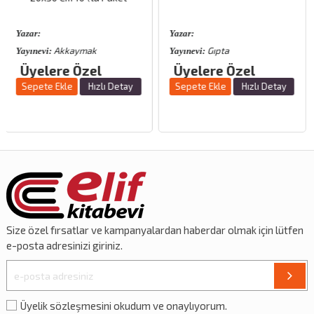
Yazar:
Yazar:
Gıpta
Meka
Yayınevi:
Yayınevi:
Üyelere Özel
Üyelere Özel
tay
Sepete Ekle
Hızlı Detay
Sepete Ekle
Hızlı Deta
Size özel
fırsatlar
ve
kampanyalardan
haberdar olmak için lütfen
e-posta adresinizi giriniz.
Üyelik sözleşmesini okudum ve onaylıyorum.