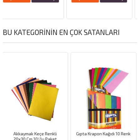
BU KATEGORININ EN ÇOK SATANLARI
Hemen Karg
i
Gıpta Krapon Kağıdı 10 Renk
Meka Oynar Göz 12 mm
t