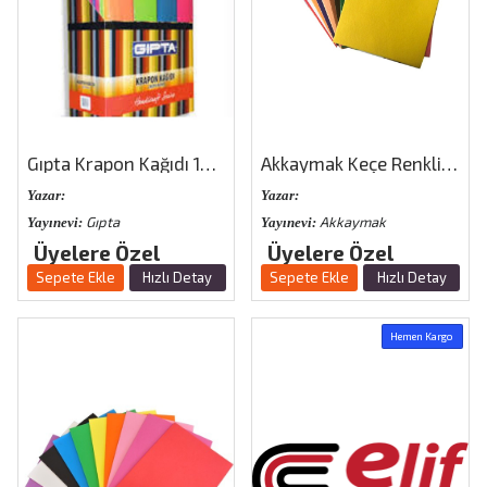
Gıpta Krapon Kağıdı 10 Renk
Akkaymak Keçe Renkli 20x30 Cm 10\′lu Paket
Yazar:
Yazar:
Gıpta
Akkaymak
Yayınevi:
Yayınevi:
Üyelere Özel
Üyelere Özel
Sepete Ekle
Hızlı Detay
Sepete Ekle
Hızlı Detay
Hemen Kargo