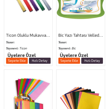
Ticon Oluklu Mukavva Metalik Renkler
Bic Yazı Tahtası Velleda Kalem Ve Silgi 30x20
Yazar:
Yazar:
Ticon
Bic
Yayınevi:
Yayınevi:
Üyelere Özel
Üyelere Özel
Sepete Ekle
Hızlı Detay
Sepete Ekle
Hızlı Detay