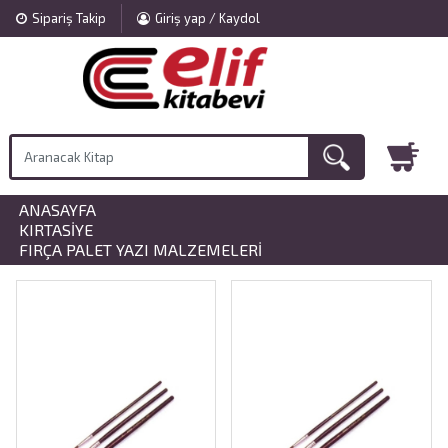
Sipariş Takip
Giriş yap / Kaydol
ANASAYFA
»
KIRTASIYE
»
FIRÇA PALET YAZI MALZEMELERI