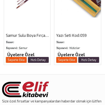
Samur Sulu Boya Fırçası No:3
Yazı Seti Kod:059
Yazar:
Yazar:
Samur
Yıldızlar
Yayınevi:
Yayınevi:
Üyelere Özel
Üyelere Özel
Sepete Ekle
Hızlı Detay
Sepete Ekle
Hızlı Detay
Size özel
fırsatlar
ve
kampanyalardan
haberdar olmak için lütfen