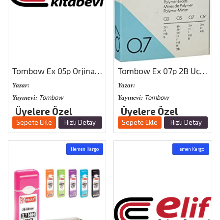
Tombow Ex 05p Orjinal 0,5 H Uç 12 Kutu
Tombow Ex 07p 2B Uç 0,7 mm Orjinal 12 Kutu
Yazar:
Yazar:
Tombow
Tombow
Yayınevi:
Yayınevi:
Üyelere Özel
Üyelere Özel
Sepete Ekle
Hızlı Detay
Sepete Ekle
Hızlı Detay
Hemen Kargo
Hemen Kargo