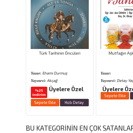
riş
Türk Tarihinin Öncüleri
Mutfağın Aşk
s
İlhami Durmuş
Yazar:
Yazar:
mik
Akçağ
Detay Yay
Yayınevi:
Yayınevi:
Üyelere Özel
Üyelere Öz
%25
indirim
 Özel
Sepete Ekle
Sepete Ekle
Hızlı Detay
zlı Detay
BU KATEGORININ EN ÇOK SATANLA