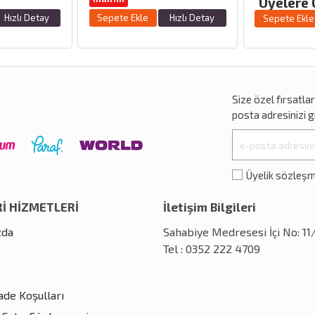
Üyelere 
Hızlı Detay
Sepete Ekle
Hızlı Detay
Sepete Ekle
Size özel
fırsatla
posta adresinizi gi
Üyelik sözleş
İ HİZMETLERİ
İletişim Bilgileri
zda
Sahabiye Medresesi İçi No: 1
Tel : 0352 222 4709
İade Koşulları