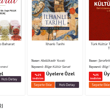
ı Baharat
İlhanlı Tarihi
Türk Kültür T
T
Abdülkadir Yuvalı
Şerafett
Yazar:
Yazar:
ınevi
Bilge Kültür Sanat
Bilgi 
Yayınevi:
Yayınevi:
el
Üyelere Özel
Üy
%25
%15
indirim
indirim
Hızlı Detay
Sepete Ekle
Hızlı Detay
Sepete Ekle
RI