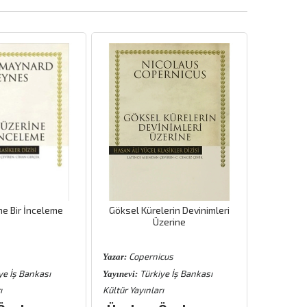
ne Bir İnceleme
Göksel Kürelerin Devinimleri
Üzerine
Copernicus
Pai
Yazar:
Yazar:
ye İş Bankası
Türkiye İş Bankası
T
Yayınevi:
Yayınevi:
ı
Kültür Yayınları
Kültür Yayı