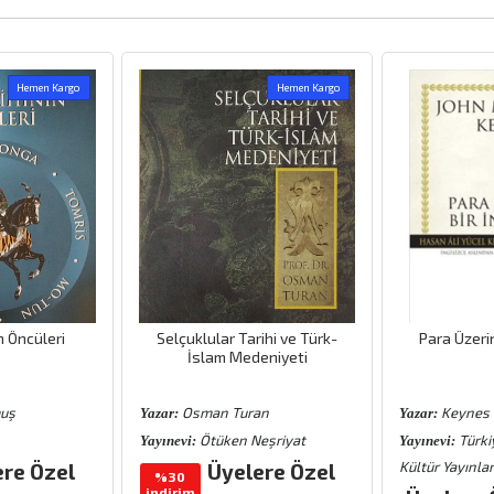
Hemen Kargo
Hemen Kargo
n Öncüleri
Selçuklular Tarihi ve Türk-
Para Üzeri
İslam Medeniyeti
muş
Osman Turan
Keynes
Yazar:
Yazar:
Ötüken Neşriyat
Türki
Yayınevi:
Yayınevi:
Kültür Yayınlar
ere Özel
Üyelere Özel
%30
indirim