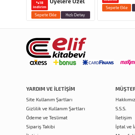
Üyelere Özel
zlı Detay
%18
indirim
Sepete Ekle
Sepete Ekle
Hızlı Detay
YARDIM VE İLETİŞİM
MÜŞTER
Site Kullanım Şartları
Hakkımı
Gizlilik ve Kullanım Şartları
S.S.S.
Ödeme ve Teslimat
İletişim
Sipariş Takibi
İptal ve 