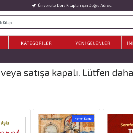
Üniversite Ders Kitapları için Doğru Adres.
KATEGORILER
YENI GELENLER
İN
 veya satışa kapalı. Lütfen dah
Hemen Kargo