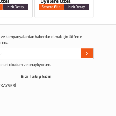
Özel
Üyelere Özel
Üyele
Hızlı Detay
Sepete Ekle
Hızlı Detay
Sepete 
r
ve
kampanyalardan
haberdar olmak için lütfen e-
riniz.
mesini okudum ve onaylıyorum.
Bizi Takip Edin
1/KAYSERİ