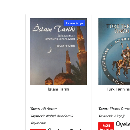
Hemen Kargo
aharat
İslam Tarihi
Türk Tarihini
Ali Aktan
İlhami Dur
Yazar:
Yazar:
vi
Nobel Akademik
Akçağ
Yayınevi:
Yayınevi:
Yayıncılık
Üyel
%25
indirim