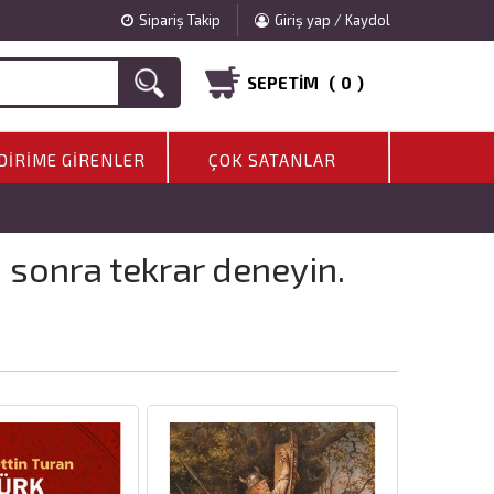
Sipariş Takip
Giriş yap / Kaydol
SEPETIM (
0
)
DIRIME GIRENLER
ÇOK SATANLAR
a sonra tekrar deneyin.