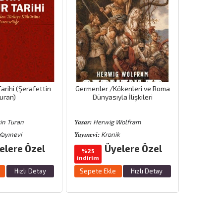
arihi (Şerafettin
Germenler /Kökenleri ve Roma
Eskiçağ 
uran)
Dünyasıyla İlişkileri
in Turan
Herwig Wolfram
Ekr
Yazar:
Yazar:
Yayınevi
Kronik
E
Yayınevi:
Yayınevi:
elere Özel
Üyelere Özel
Üyele
%25
indirim
Sepete 
Hızlı Detay
Sepete Ekle
Hızlı Detay