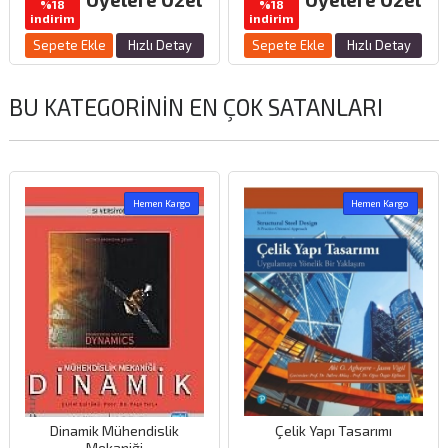
%18
%18
indirim
indirim
Sepete Ekle
Hızlı Detay
Sepete Ekle
Hızlı Detay
BU KATEGORININ EN ÇOK SATANLARI
Hemen Kargo
Hemen Kargo
Dinamik Mühendislik
Çelik Yapı Tasarımı
Mekaniği