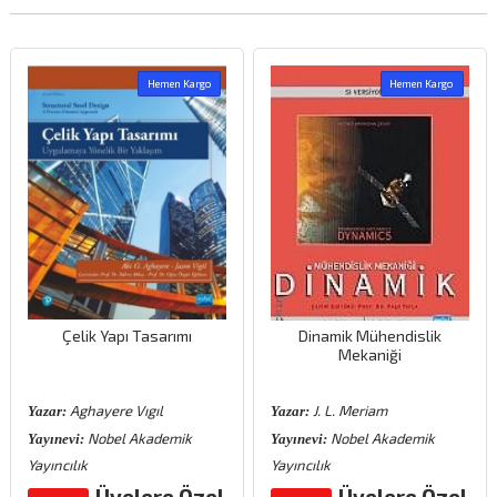
Hemen Kargo
Hemen Kargo
Çelik Yapı Tasarımı
Dinamik Mühendislik
Mekaniği
Aghayere Vıgıl
J. L. Meriam
Yazar:
Yazar:
Nobel Akademik
Nobel Akademik
Yayınevi:
Yayınevi:
Yayıncılık
Yayıncılık
Üyelere Özel
Üyelere Özel