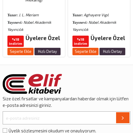
J. L. Meriam
Aghayere Vıgıl
Yazar:
Yazar:
Nobel Akademik
Nobel Akademik
Yayınevi:
Yayınevi:
Yayıncılık
Yayıncılık
Üyelere Özel
Üyelere Özel
%18
%18
indirim
indirim
Sepete Ekle
Hızlı Detay
Sepete Ekle
Hızlı Detay
Size özel
fırsatlar
ve
kampanyalardan
haberdar olmak için lütfen
e-posta adresinizi giriniz.
Üyelik sözleşmesini okudum ve onaylıyorum.