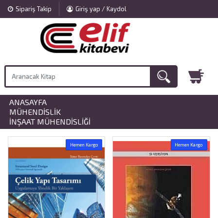
Sipariş Takip
Giriş yap / Kaydol
ANASAYFA
»
MÜHENDISLIK
»
İNŞAAT MÜHENDISLIĞI
Hemen Kargo
Hemen Kargo