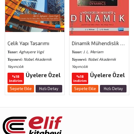
Çelik Yapı Tasarımı
Dinamik Mühendislik Mekaniği
Aghayere Vıgıl
J. L. Meriam
Yazar:
Yazar:
Nobel Akademik
Nobel Akademik
Yayınevi:
Yayınevi:
Yayıncılık
Yayıncılık
Üyelere Özel
Üyelere Özel
%18
%18
indirim
indirim
Sepete Ekle
Hızlı Detay
Sepete Ekle
Hızlı Detay