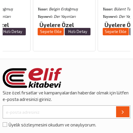
Belgin Erdoğmuş
Bülent Tahiroğlu
Yazar:
Yazar:
Der Yayınları
Der Yayınları
Yayınevi:
Yayınevi:
Üyelere Özel
Üyelere Özel
y
Sepete Ekle
Hızlı Detay
Sepete Ekle
Hızlı Detay
Size özel
fırsatlar
ve
kampanyalardan
haberdar olmak için lütfen
e-posta adresinizi giriniz.
Üyelik sözleşmesini okudum ve onaylıyorum.