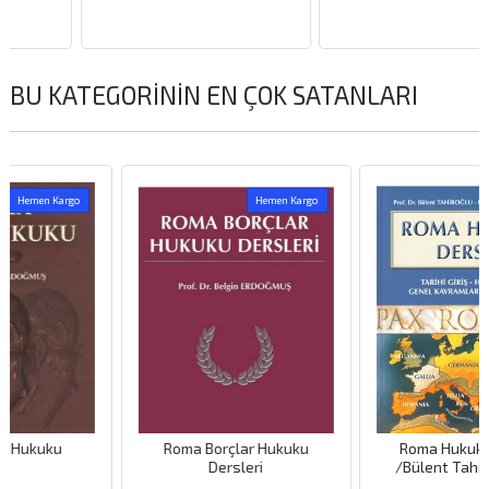
BU KATEGORININ EN ÇOK SATANLARI
o
Hemen Kargo
Roma Borçlar Hukuku
Roma Hukuku Dersleri
Dersleri
/Bülent Tahiroğlu 2023