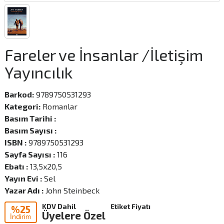
Fareler ve İnsanlar /İletişim
Yayıncılık
Barkod:
9789750531293
Kategori:
Romanlar
Basım Tarihi :
Basım Sayısı :
ISBN :
9789750531293
Sayfa Sayısı :
116
Ebatı :
13,5x20,5
Yayın Evi :
Sel
Yazar Adı :
John Steinbeck
KDV Dahil
Etiket Fiyatı
%25
Üyelere Özel
İndirim