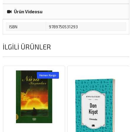
Ürün Videosu
ISBN
9789750531293
İLGILI ÜRÜNLER
Hemen Kargo