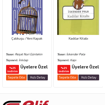
Çalıkuşu /Yeni Kapak
Kadılar Kitabı
Reşat Nuri Güntekin
İskender Pala
Yazar:
Yazar:
İnkılap
Kapı
Yayınevi:
Yayınevi:
Üyelere Özel
Üyelere Özel
%25
%25
indirim
indirim
Sepete Ekle
Hızlı Detay
Sepete Ekle
Hızlı Detay