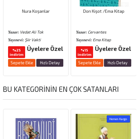
Nura Koşanlar
Don Kişot /Ema Kitap
Vedat Ali Tok
Cervantes
Yazar:
Yazar:
Şiir Vakti
Ema Kitap
Yayınevi:
Yayınevi:
Üyelere Özel
Üyelere Özel
%25
%15
indirim
indirim
Sepete Ekle
Hızlı Detay
Sepete Ekle
Hızlı Detay
BU KATEGORININ EN ÇOK SATANLARI
Hemen Kargo