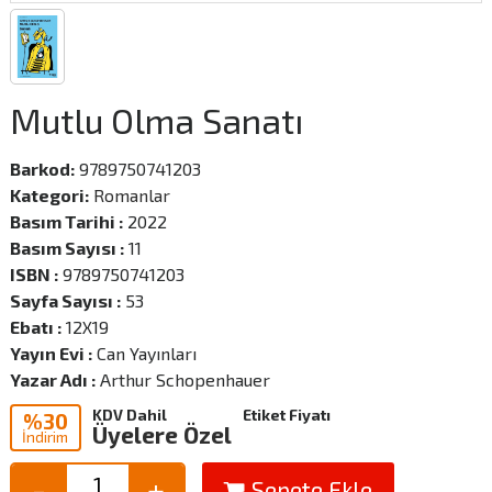
Mutlu Olma Sanatı
Barkod:
9789750741203
Kategori:
Romanlar
Basım Tarihi :
2022
Basım Sayısı :
11
ISBN :
9789750741203
Sayfa Sayısı :
53
Ebatı :
12X19
Yayın Evi :
Can Yayınları
Yazar Adı :
Arthur Schopenhauer
KDV Dahil
Etiket Fiyatı
%30
Üyelere Özel
İndirim
Sepete Ekle