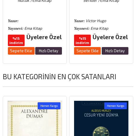
Nutuk /Ema Kitap
Sefiller /Ema Kitap
Victor Hugo
Yazar:
Yazar:
Ema Kitap
Ema Kitap
Yayınevi:
Yayınevi:
Üyelere Özel
Üyelere Özel
%15
%15
indirim
indirim
Sepete Ekle
Hızlı Detay
Sepete Ekle
Hızlı Detay
BU KATEGORININ EN ÇOK SATANLARI
Hemen Kargo
Hemen Kargo