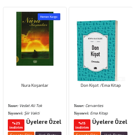
Hemen Kargo
Nura Koşanlar
Don Kişot /Ema Kitap
Vedat Ali Tok
Cervantes
Yazar:
Yazar:
Şiir Vakti
Ema Kitap
Yayınevi:
Yayınevi:
Üyelere Özel
Üyelere Özel
%25
%15
indirim
indirim