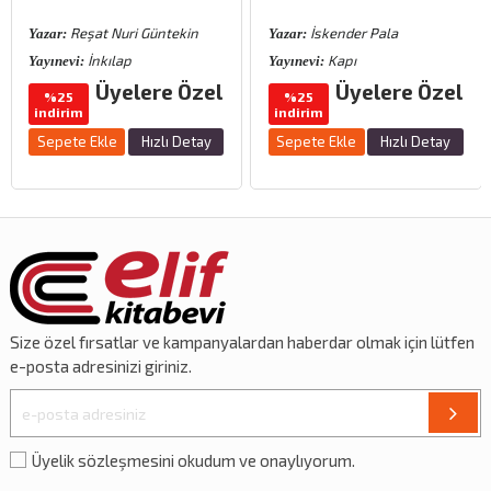
Reşat Nuri Güntekin
İskender Pala
Yazar:
Yazar:
İnkılap
Kapı
Yayınevi:
Yayınevi:
Üyelere Özel
Üyelere Özel
%25
%25
indirim
indirim
Sepete Ekle
Hızlı Detay
Sepete Ekle
Hızlı Detay
Size özel
fırsatlar
ve
kampanyalardan
haberdar olmak için lütfen
e-posta adresinizi giriniz.
Üyelik sözleşmesini okudum ve onaylıyorum.