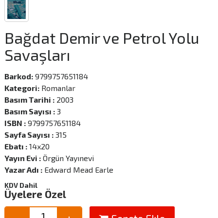
Bağdat Demir ve Petrol Yolu
Savaşları
Barkod:
9799757651184
Kategori:
Romanlar
Basım Tarihi :
2003
Basım Sayısı :
3
ISBN :
9799757651184
Sayfa Sayısı :
315
Ebatı :
14x20
Yayın Evi :
Örgün Yayınevi
Yazar Adı :
Edward Mead Earle
KDV Dahil
Üyelere Özel