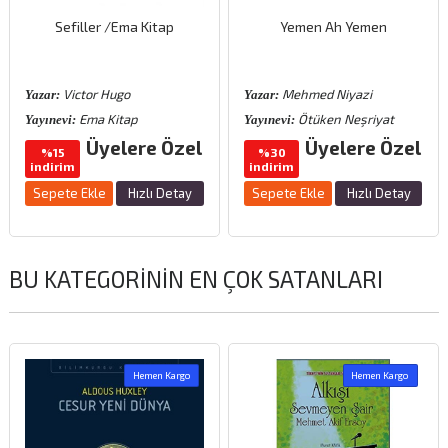
Sefiller /Ema Kitap
Yemen Ah Yemen
Victor Hugo
Mehmed Niyazi
Yazar:
Yazar:
Ema Kitap
Ötüken Neşriyat
Yayınevi:
Yayınevi:
Üyelere Özel
Üyelere Özel
%15
%30
indirim
indirim
Sepete Ekle
Hızlı Detay
Sepete Ekle
Hızlı Detay
BU KATEGORININ EN ÇOK SATANLARI
Hemen Kargo
Hemen Kargo