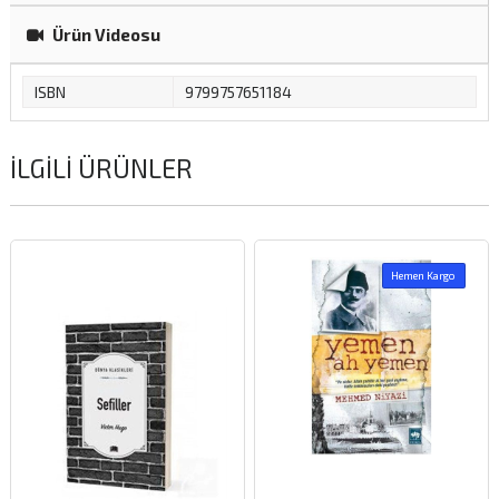
Ürün Videosu
ISBN
9799757651184
İLGILI ÜRÜNLER
Hemen Kargo