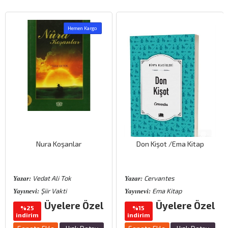
Hemen Kargo
Nura Koşanlar
Don Kişot /Ema Kitap
Vedat Ali Tok
Cervantes
Yazar:
Yazar:
Şiir Vakti
Ema Kitap
Yayınevi:
Yayınevi:
Üyelere Özel
Üyelere Özel
%25
%15
indirim
indirim