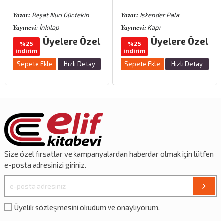
Reşat Nuri Güntekin
İskender Pala
Yazar:
Yazar:
İnkılap
Kapı
Yayınevi:
Yayınevi:
Üyelere Özel
Üyelere Özel
%25
%25
indirim
indirim
Sepete Ekle
Hızlı Detay
Sepete Ekle
Hızlı Detay
Size özel
fırsatlar
ve
kampanyalardan
haberdar olmak için lütfen
e-posta adresinizi giriniz.
Üyelik sözleşmesini okudum ve onaylıyorum.