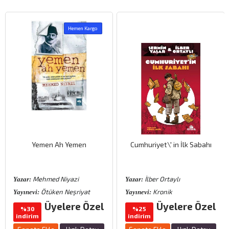
Hemen Kargo
Yemen Ah Yemen
Cumhuriyet\′ in İlk Sabahı
Mehmed Niyazi
İlber Ortaylı
Yazar:
Yazar:
Ötüken Neşriyat
Kronik
Yayınevi:
Yayınevi:
Üyelere Özel
Üyelere Özel
%30
%25
indirim
indirim