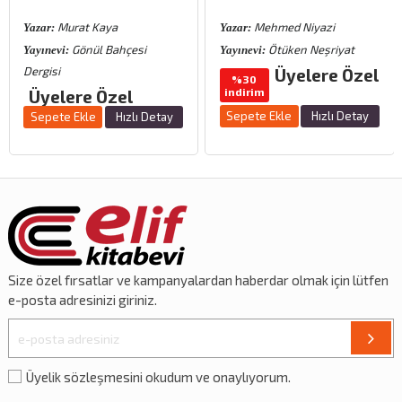
Murat Kaya
Mehmed Niyazi
Yazar:
Yazar:
Gönül Bahçesi
Ötüken Neşriyat
Yayınevi:
Yayınevi:
Dergisi
Üyelere Özel
%30
indirim
Üyelere Özel
Sepete Ekle
Hızlı Detay
Sepete Ekle
Hızlı Detay
Size özel
fırsatlar
ve
kampanyalardan
haberdar olmak için lütfen
e-posta adresinizi giriniz.
Üyelik sözleşmesini okudum ve onaylıyorum.