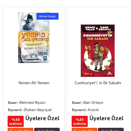
Hemen Kargo
Yemen Ah Yemen
Cumhuriyet\′ in İlk Sabahı
Mehmed Niyazi
İlber Ortaylı
Yazar:
Yazar:
Ötüken Neşriyat
Kronik
Yayınevi:
Yayınevi:
Üyelere Özel
Üyelere Özel
%30
%25
indirim
indirim