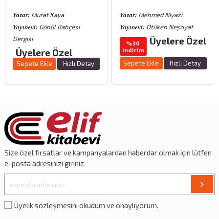
Murat Kaya
Mehmed Niyazi
Yazar:
Yazar:
Gönül Bahçesi
Ötüken Neşriyat
Yayınevi:
Yayınevi:
Dergisi
Üyelere Özel
%30
indirim
Üyelere Özel
Sepete Ekle
Hızlı Detay
Sepete Ekle
Hızlı Detay
Size özel
fırsatlar
ve
kampanyalardan
haberdar olmak için lütfen
e-posta adresinizi giriniz.
Üyelik sözleşmesini okudum ve onaylıyorum.