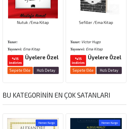
Nutuk /Ema Kitap
Sefiller /Ema Kitap
Victor Hugo
Yazar:
Yazar:
Ema Kitap
Ema Kitap
Yayınevi:
Yayınevi:
Üyelere Özel
Üyelere Özel
%15
%15
indirim
indirim
Sepete Ekle
Hızlı Detay
Sepete Ekle
Hızlı Detay
BU KATEGORININ EN ÇOK SATANLARI
Hemen Kargo
Hemen Kargo