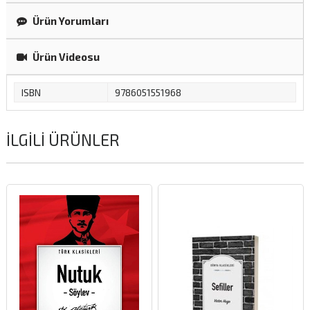
Ürün Yorumları
Ürün Videosu
ISBN
9786051551968
İLGILI ÜRÜNLER