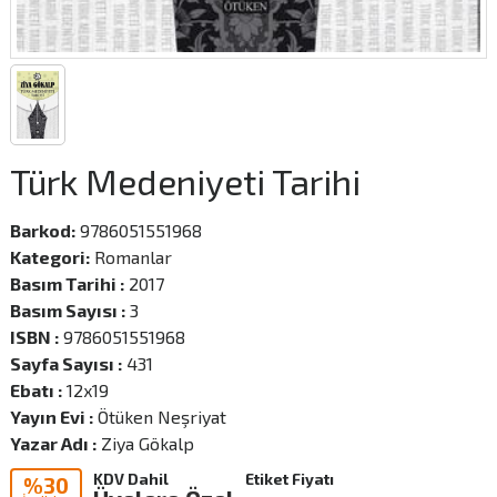
Türk Medeniyeti Tarihi
Barkod:
9786051551968
Kategori:
Romanlar
Basım Tarihi :
2017
Basım Sayısı :
3
ISBN :
9786051551968
Sayfa Sayısı :
431
Ebatı :
12x19
Yayın Evi :
Ötüken Neşriyat
Yazar Adı :
Ziya Gökalp
KDV Dahil
Etiket Fiyatı
%30