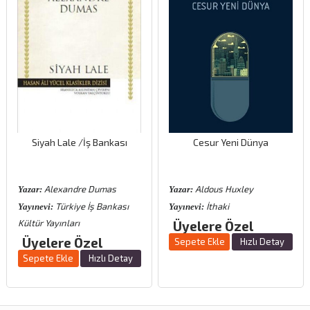
Siyah Lale /İş Bankası
Cesur Yeni Dünya
Alexandre Dumas
Aldous Huxley
Yazar:
Yazar:
Türkiye İş Bankası
İthaki
Yayınevi:
Yayınevi:
Kültür Yayınları
Üyelere Özel
Üyelere Özel
Sepete Ekle
Hızlı Detay
Sepete Ekle
Hızlı Detay