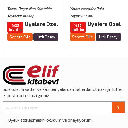
Reşat Nuri Güntekin
İskender Pala
Yazar:
Yazar:
İnkılap
Kapı
Yayınevi:
Yayınevi:
Üyelere Özel
Üyelere Özel
%25
%25
indirim
indirim
Sepete Ekle
Hızlı Detay
Sepete Ekle
Hızlı Detay
Size özel
fırsatlar
ve
kampanyalardan
haberdar olmak için lütfen
e-posta adresinizi giriniz.
Üyelik sözleşmesini okudum ve onaylıyorum.