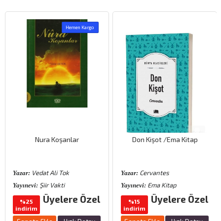
Hemen Kargo
Nura Koşanlar
Don Kişot /Ema Kitap
Vedat Ali Tok
Cervantes
Yazar:
Yazar:
Şiir Vakti
Ema Kitap
Yayınevi:
Yayınevi:
Üyelere Özel
Üyelere Özel
%25
%15
indirim
indirim