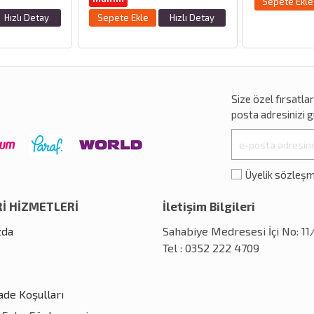
Sepete Ekle
Hızlı Detay
Sepete Ekle
Hızlı Detay
Size özel
fırsatla
posta adresinizi gi
Üyelik sözleş
İ HİZMETLERİ
İletişim Bilgileri
zda
Sahabiye Medresesi İçi No: 1
Tel : 0352 222 4709
İade Koşulları