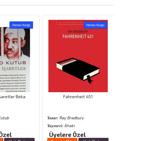
Hemen Kargo
Hemen Kargo
şaretler Beka
Fahrenheit 451
Kutub
Ray Bradbury
Yazar:
İthaki
Yayınevi:
Özel
Üyelere Özel