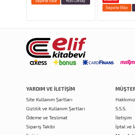
zlı Detay
Sepete Ekle
Hızlı Detay
Sepete Ekle
YARDIM VE İLETİŞİM
MÜŞTER
Site Kullanım Şartları
Hakkımı
Gizlilik ve Kullanım Şartları
S.S.S.
Ödeme ve Teslimat
İletişim
Sipariş Takibi
İptal ve 