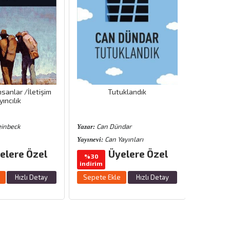
nsanlar /İletişim
Tutuklandık
Ka
yıncılık
einbeck
Can Dündar
Ömer
Yazar:
Yazar:
Can Yayınları
G
Yayınevi:
Yayınevi:
elere Özel
Üyelere Özel
%30
%25
indirim
indirim
Hızlı Detay
Sepete Ekle
Hızlı Detay
Sepete 