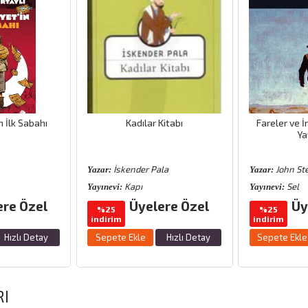
n İlk Sabahı
Kadılar Kitabı
Fareler ve İ
Ya
İskender Pala
John St
Yazar:
Yazar:
Kapı
Sel
Yayınevi:
Yayınevi:
ere Özel
Üyelere Özel
Üy
%25
%25
indirim
indirim
Hızlı Detay
Sepete Ekle
Hızlı Detay
Sepete Ekle
RI