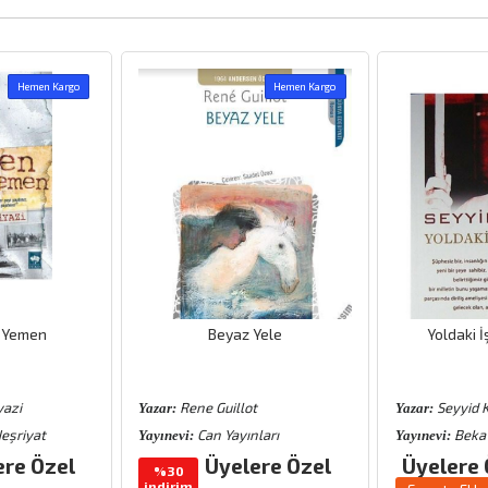
Hemen Kargo
Hemen Kargo
 Yemen
Beyaz Yele
Yoldaki İ
azi
Rene Guillot
Seyyid 
Yazar:
Yazar:
eşriyat
Can Yayınları
Beka
Yayınevi:
Yayınevi:
ere Özel
Üyelere Özel
Üyelere 
%30
indirim