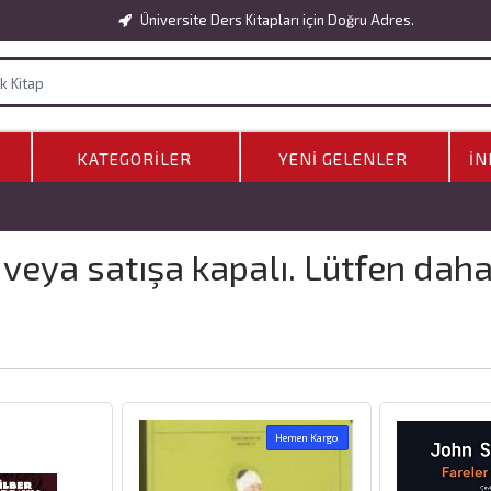
Üniversite Ders Kitapları için Doğru Adres.
KATEGORILER
YENI GELENLER
İN
 veya satışa kapalı. Lütfen dah
Hemen Kargo