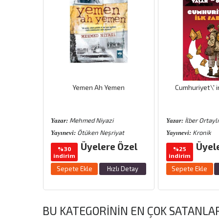
Kitap
Yemen Ah Yemen
Cumhuriyet\′ i
Mehmed Niyazi
İlber Ortaylı
Yazar:
Yazar:
Ötüken Neşriyat
Kronik
Yayınevi:
Yayınevi:
 Özel
Üyelere Özel
Üyel
%30
%25
indirim
indirim
zlı Detay
Sepete Ekle
Hızlı Detay
Sepete Ekle
BU KATEGORININ EN ÇOK SATANLA