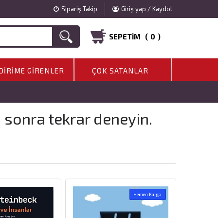
Sipariş Takip
Giriş yap / Kaydol
SEPETIM (
0
)
DIRIME GIRENLER
ÇOK SATANLAR
a sonra tekrar deneyin.
Hemen Kargo