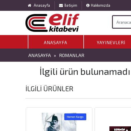
Anasayfa
İletişim
Hakkımızda
ANASAYFA
YAYINEVLERI
ANASAYFA
»
ROMANLAR
İlgili ürün bulunamadı
İLGILI ÜRÜNLER
Hemen Kargo