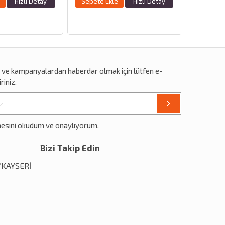
Hızlı Detay
Sepete Ekle
Hızlı Detay
r
ve
kampanyalardan
haberdar olmak için lütfen e-
riniz.
mesini okudum ve onaylıyorum.
Bizi Takip Edin
1/KAYSERİ