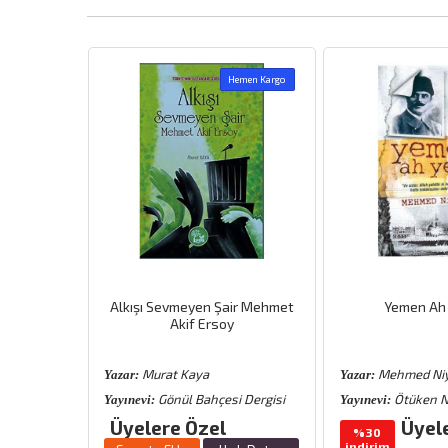
emen Kargo
Hemen Kargo
ünya
Alkışı Sevmeyen Şair Mehmet
Yemen Ah
Akif Ersoy
Murat Kaya
Mehmed Niy
Yazar:
Yazar:
Gönül Bahçesi Dergisi
Ötüken N
Yayınevi:
Yayınevi:
Üyelere Özel
Üyel
%30
indirim