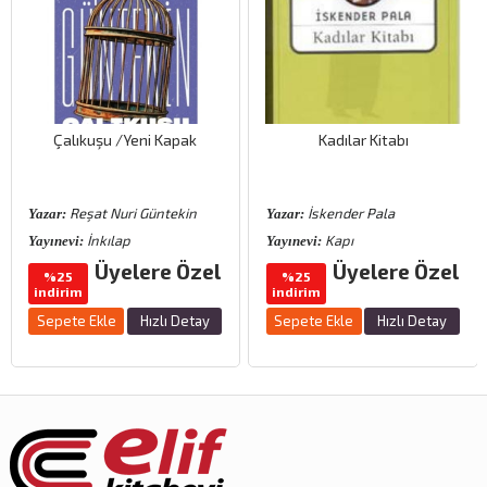
Çalıkuşu /Yeni Kapak
Kadılar Kitabı
Reşat Nuri Güntekin
İskender Pala
Yazar:
Yazar:
İnkılap
Kapı
Yayınevi:
Yayınevi:
Üyelere Özel
Üyelere Özel
%25
%25
indirim
indirim
Sepete Ekle
Hızlı Detay
Sepete Ekle
Hızlı Detay