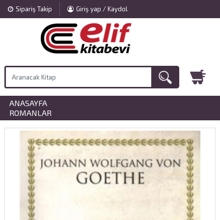
Sipariş Takip
Giriş yap / Kaydol
ANASAYFA
»
ROMANLAR