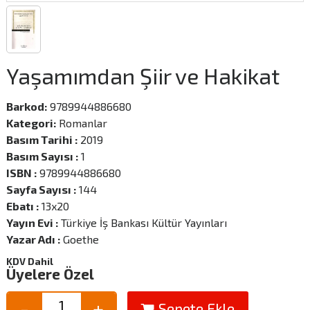
Yaşamımdan Şiir ve Hakikat
Barkod:
9789944886680
Kategori:
Romanlar
Basım Tarihi :
2019
Basım Sayısı :
1
ISBN :
9789944886680
Sayfa Sayısı :
144
Ebatı :
13x20
Yayın Evi :
Türkiye İş Bankası Kültür Yayınları
Yazar Adı :
Goethe
KDV Dahil
Üyelere Özel
Sepete Ekle