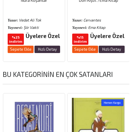
Nura Koşanlar
Don Kişot /Ema Kitap
Vedat Ali Tok
Cervantes
Yazar:
Yazar:
Şiir Vakti
Ema Kitap
Yayınevi:
Yayınevi:
Üyelere Özel
Üyelere Özel
%25
%15
indirim
indirim
Sepete Ekle
Hızlı Detay
Sepete Ekle
Hızlı Detay
BU KATEGORININ EN ÇOK SATANLARI
Hemen Kargo